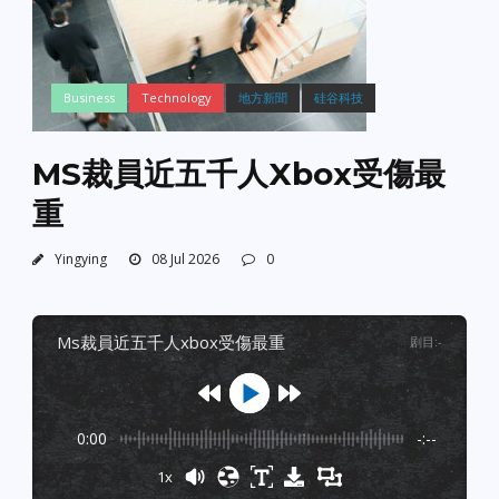
Business
Technology
地方新聞
硅谷科技
MS裁員近五千人Xbox受傷最
重
Yingying
08 Jul 2026
0
ms裁員近五千人xbox受傷最重
剧目
:
-
0:00
-:--
1x