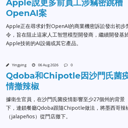
Apple說更多前員工涉竊密跳槽
OpenAI案
Apple正在尋求針對OpenAI的商業機密訴訟發出初步
令，旨在阻止這家人工智慧模型開發商，繼續開發基
Apple技術的AI設備或其它產品。
Yingying
06 Aug 2026
0
Qdoba和Chipotle因沙門氏菌
情撤辣椒
據衛生官員，在沙門氏菌疫情影響至少27個州的背景
下，連鎖餐廳Qdoba跟隨Chipotle做法，將墨西哥辣
（jalapeños）從門店撤下。