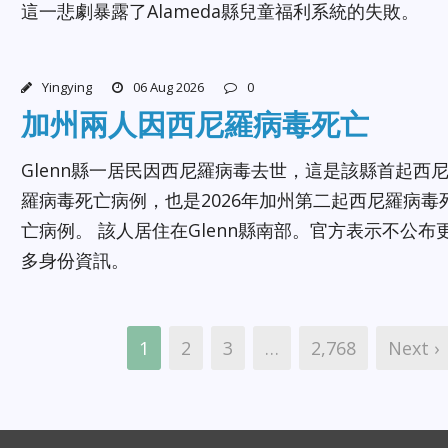
這一悲劇暴露了Alameda縣兒童福利系統的失敗。
Yingying
06 Aug 2026
0
加州兩人因西尼羅病毒死亡
Glenn縣一居民因西尼羅病毒去世，這是該縣首起西
羅病毒死亡病例，也是2026年加州第二起西尼羅病毒
亡病例。 該人居住在Glenn縣南部。官方表示不公布
多身份資訊。
1
2
3
…
2,768
Next ›