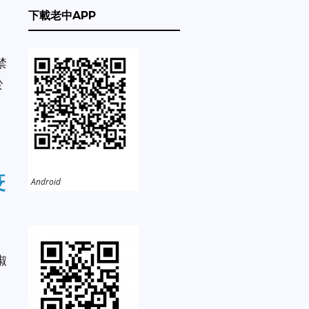
下載老中APP
禁
於
疫
Android
椒