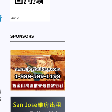
者
Apple
SPONSORS
鑒
務