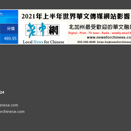
24
inese.com
rchinese.com