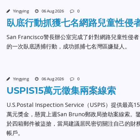
Yingying
06 Aug 2026
0
臥底行動抓獲七名網路兒童性侵
San Francisco警長辦公室完成了針對網路兒童性侵者
的一次臥底誘捕行動，成功抓捕七名灣區嫌疑人。
Yingying
06 Aug 2026
0
USPIS15萬元徵集兩案線索
U.S.Postal Inspection Service（USPIS）提供最高15
萬元獎金，懸賞上週San Bruno郵政局搶劫案線索。
於四箱郵件被盜搶，當局建議居民密切關注自己的財
帳戶。