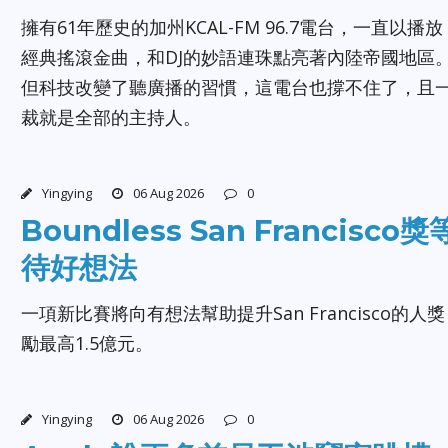
擁有61年歷史的加州KCAL-FM 96.7電台，一直以播放
經典搖滾金曲，和DJ的妙語連珠點亮著內陸帝國地區
但科技改變了聽廣播的習慣，這電台也撐不住了，且
裁就是全部的主持人。
Yingying
06 Aug 2026
0
Boundless San Francisco獎
待好想法
一項新比賽將向有想法幫助提升San Francisco的人獎
勵最高1.5億元。
Yingying
06 Aug 2026
0