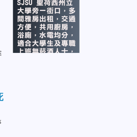
案
死
事