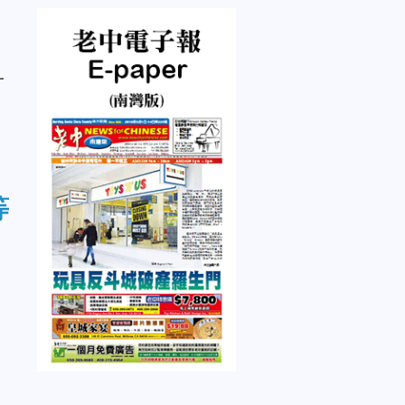
。
一
等