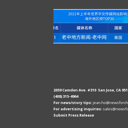
2059 Camden Ave. #310 San Jose, CA 951
(408) 315-4964
For news/story tips:
jean.ho@newsforch
For advertising inquiries:
sales@newsfo
Submit Press Release