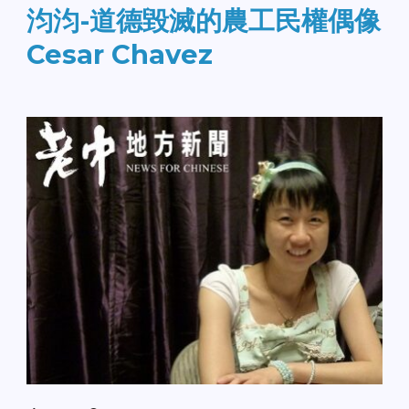
汮汮-道德毀滅的農工民權偶像
Cesar Chavez