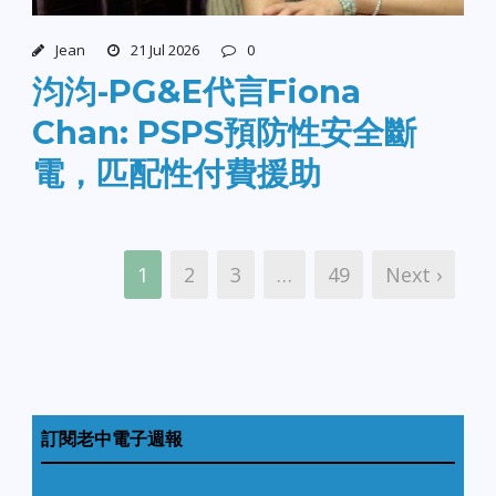
Jean
21 Jul 2026
0
汮汮-PG&E代言Fiona
Chan: PSPS預防性安全斷
電，匹配性付費援助
1
2
3
…
49
Next ›
訂閱老中電子週報