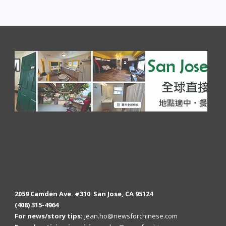
2059 Camden Ave. #310 San Jose, CA 95124
(408) 315-4964
For news/story tips:
jean.ho@newsforchinese.com