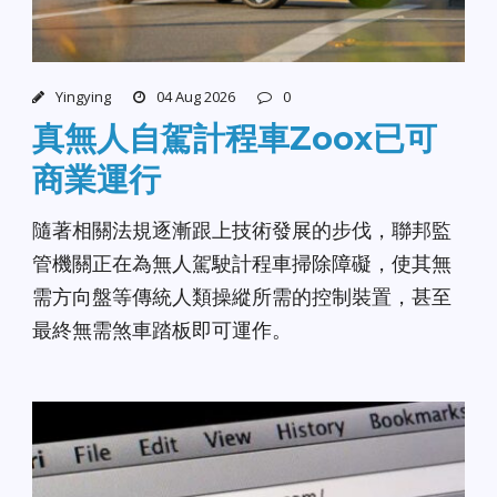
Yingying
04 Aug 2026
0
真無人自駕計程車Zoox已可
商業運行
隨著相關法規逐漸跟上技術發展的步伐，聯邦監
管機關正在為無人駕駛計程車掃除障礙，使其無
需方向盤等傳統人類操縱所需的控制裝置，甚至
最終無需煞車踏板即可運作。