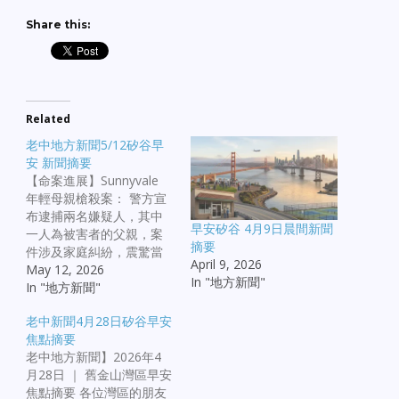
Share this:
Related
老中地方新聞5/12矽谷早
安 新聞摘要
【命案進展】Sunnyvale
年輕母親槍殺案： 警方宣
布逮捕兩名嫌疑人，其中
早安矽谷 4月9日晨間新聞
一人為被害者的父親，案
摘要
件涉及家庭糾紛，震驚當
April 9, 2026
地社區。 【司法正義】舊
May 12, 2026
In "地方新聞"
金山華裔老街遇刺案： 地
In "地方新聞"
檢署正式起訴涉案嫌疑人
老中新聞4月28日矽谷早安
「企圖謀殺罪」，受害者
焦點摘要
為一名在街頭無端遭襲的
老中地方新聞】2026年4
華裔長者，引發社會對治
月28日 ｜ 舊金山灣區早安
安的持續關注。 【校園悲
焦點摘要 各位灣區的朋友
劇】奧克蘭教師遭槍擊遇