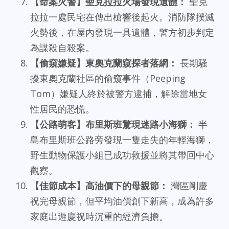
【命案火警】聖克拉拉火場發現遺體：
聖克
拉拉一處民宅在傳出槍響後起火。消防隊撲滅
火勢後，在屋內發現一具遺體，警方初步判定
為謀殺自殺案。
【偷窺嫌疑】東奧克蘭窺探者落網：
長期騷
擾東奧克蘭社區的偷窺事件（Peeping
Tom）嫌疑人終於被警方逮捕，解除當地女
性居民的恐慌。
【公路萌客】布里斯班驚現迷路小海獅：
半
島布里斯班公路旁發現一隻走失的年輕海獅，
野生動物保護小組已成功救援並將其帶回中心
觀察。
【佳節成本】高油價下的母親節：
灣區剛慶
祝完母親節，但平均油價創下新高，成為許多
家庭出遊慶祝時沉重的經濟負擔。