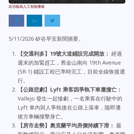
5/11/2026 矽谷早安新聞摘要。
【交通利多】19號大道鋪設完成開放：
經過
週末的加緊趕工，舊金山南向 19th Avenue
(SR-1) 鋪設工程已準時完工，目前全線恢復通
行。
【公路悲劇】Lyft 乘客因爭執下車遭撞亡：
Vallejo 發生一起慘劇，一名乘客在行駛中的
Lyft 車內與人爭執後在公路上落車，隨即遭
後方車輛撞擊身亡。
【房市走勢】奧克蘭平均房價持續下滑：
最