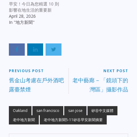
早安！今日為您精選 10 則
害： 八年級深受愛戴的教
影響在地生活的重要新
師 Latetia Bobo 在槍擊事
聞： 【治安與公眾安全】
April 28, 2026
件中不幸喪生，校方與學
奧克蘭正面發展： 市府慶
In "地方新聞"
生家長正舉行悼念活動。
祝 2025 年犯罪率下降，
【教育爭議】Dublin 教師
並表示將全力維持此勢
發起罷工： 在勞資談判最
頭。 緊急執法： 奧克蘭警
終破裂後，Dublin 學區教
方擊斃一名持槍威脅居民
師今日正式走上街頭罷
的男子；聖荷西發生因家
工，多所學校教學活動受
庭糾紛引發的警匪對峙。
到影響。 【法律行動】聖
華埠血案： 舊金山華埠發
克拉拉縣起訴 Meta： 縣
生刺人案，嫌疑人已被控
PREVIOUS POST
NEXT POST
府提起訴訟，指控 Meta
企圖謀殺。 【社會與民
公司明知廣告內容涉及詐
舊金山考慮在戶外酒吧
老中藝廊 – 「鏡頭下的
生】 民意調查： 數據顯示
騙卻未予攔阻，並從中獲
露臺禁煙
灣區」攝影作品
灣區居民對「無家可歸」
利高達 70 億美元。 【學
議題的焦慮感有明顯下降
霸之光】奧克蘭高中生獲
趨勢。 經濟警訊： 政策組
31 所大學錄取： 學生
織發出預警，柴油價格上
Dominic Antoine Jr. 以優
Oakland
san francisco
san jose
矽谷中文媒體
漲將推升物流與民生物
異表現橫掃包括多所名校
價，大家要有心理準備。
老中地方新聞
老中地方新聞5-11矽谷早安新聞摘要
在內的 31 份錄取通知書，
【地方發展與教育】 山景
成為社區佳話。 【健康預
城新動態： 考慮效法鄰市
警】南灣居民列入漢坦病