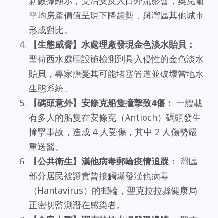
新數據顯示，受治安及人口外流影響，奧克蘭
平均房產價值呈現下降趨勢，與灣區其他城市
形成對比。
【生態威脅】水處理廠發現金色淡水貽貝：
聖荷西水處理設施檢測到具入侵性的金色淡水
貽貝，專家擔憂其可能堵塞管道並破壞當地水
生態系統。
【碼頭意外】安條克船隻撞擊致4傷：
一艘載
有多人的船隻在安條克（Antioch）碼頭發生
撞擊事故，造成 4 人受傷，其中 2 人傷勢嚴
重送醫。
【公共衛生】漢他病毒郵輪疫情追蹤：
灣區
部分居民被證實曾接觸爆發漢他病毒
（Hantavirus）的郵輪，聖克拉拉縣健康局
正密切監測潛在感染者。