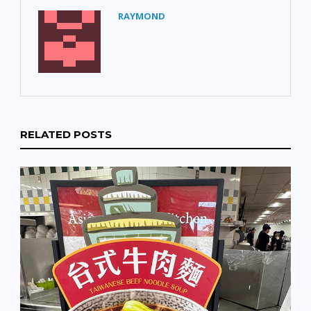
設立「娛樂特區」，活化
毒監測： 針對近期郵輪相
RAYMOND
商圈經濟。 首創項目： 舊
關疫情，南灣多位居民因
金山將迎來首個專為藝術
曾有接觸史，已被衛生部
家設計的「可負擔住房」
門列入醫學觀察名單。
開發案。 教育警報： 奧克
【民生法案】立法者推動
蘭聯合學區面臨嚴峻財務
「演唱會門票上限」： 灣
危機，州政府接管陰影再
區官員推動「球迷優先」
現。 【交通意外提醒】 聖
法案，旨在限制演唱會門
荷西發生一宗令人遺憾的
票轉售價格，打擊黃牛囤
意外，一歲幼童在公寓車
票行為。 【綠色科技】舊
RELATED POSTS
道遭計程車撞擊不幸離
金山新創利用岩石「除
世，提醒家長務必留意周
碳」： 科技公司 Terradot
邊車況。 祝大家今天平安
推出創新技術，利用碾碎
順心！ #老中新聞 #矽谷
岩石的化學特性吸收大氣
早安 #奧克蘭 #聖荷西 #舊
中的二氧化碳，獲得資
金山 #灣區經濟 #安全第
助。 【事故通報】安條克
一
碼頭母親節船難： 母親節
當天在安條克發生的船隻
撞擊事故細節公布，共造
成四人受傷送醫，事故原
因仍在調查中。