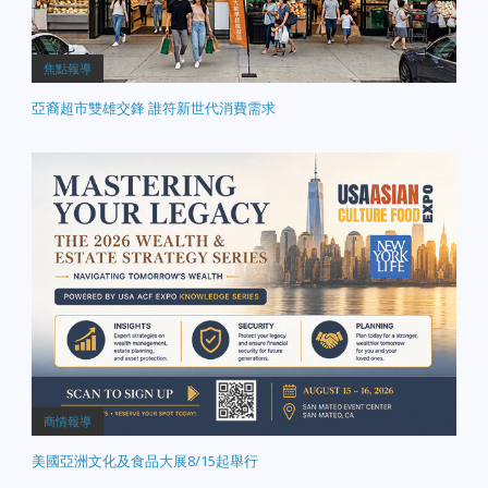
子的中醫師李思儀，帶來
《不吃西藥：中醫媽媽養
出不生病、不過敏的健康
焦點報導
孩子》。以中醫的觀點，
分享健康的生活與日常作
亞裔超市雙雄交鋒 誰符新世代消費需求
息、飲食習慣、情緒平衡
息息相關，平日就要做好
預防動作、不用等到病徵
出現才擔憂。同時也跟華
人分享如何利用過年假
期，養生保健調理身體，
過年吃出健康無負擔。
＊李思儀 簡介： 台灣大學
畢業，目前擔任中醫診所
院長。強調健康的身體應
如同中醫所說，由內而
外，從日常生活的飲食、
作息培養好的習慣開始，
如此身體將能有效預防過
敏或是各種疾病的侵擾。
商情報導
並且也就在食補茶膳中，
美國亞洲文化及食品大展8/15起舉行
增強抵抗力，遠離吃藥的
壞習慣。 收納招財