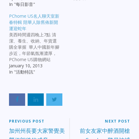
In "每日影音"
PChome US名人聊天室新
春特輯 陪華人除舊佈新開
運迎蛇年
美西時間週四晚上7點 清
潔、養生、收納、年貨選
購全掌握 華人中國新年腳
步近，年節氣氛漸濃厚，
PChome US購物網站
(http://www.pchomeus.com/)
January 10, 2013
【名人聊天室】網路廣播
In "活動特訊"
活動針對華人最大的過年
節慶推出「名人賀新春 開
運過好年」新春特輯，讓
您裡外一新、迎接農曆新
年。從1/10起一連四週，
清潔洗衣、養生、居家收
納以及年貨食材選購四主
題依序登場，邀請到國際
PREVIOUS POST
NEXT POST
認證洗滌技術師沈富育輕
加州州長要大家警覺美
前女友家中醉酒開槍
鬆對抗頑劣髒污、養生中