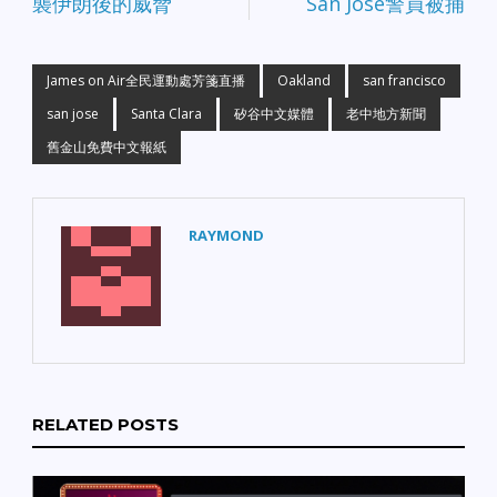
襲伊朗後的威脅
San Jose警員被捕
醫李思儀分享年節藥食調
理、收納達人陳映如帶你
逛超市創意DIY、嚴選食材
達人朱慧芳年貨採購秘訣
James on Air全民運動處芳箋直播
Oakland
san francisco
大公開。美西時間每週四
晚間7點，透過網路影音方
san jose
Santa Clara
矽谷中文媒體
老中地方新聞
式即時與網友互動，週週
舊金山免費中文報紙
送出3本作家親筆簽名書。
同時PChome US提供超過
45萬件商品，滿足新春購
物需求，陪伴北美華人開
RAYMOND
運迎蛇年。 清潔好撇
步：美西時間1/10 (四)
國際認證洗滌技術師沈富
育 洗衣實用密技大公開
市售洗滌用品總是含有化
學藥劑，在清洗衣物與家
用品的同時也增加了毒性
殘留的風險。1/10(四)擁有
RELATED POSTS
國際認證的洗滌技術師沈
富育帶來《史上最乾淨！
自助洗衣術》，從汙漬、
衣料、清洗標籤三大辨識