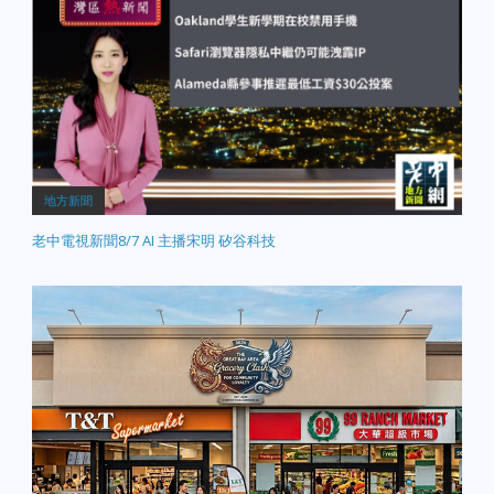
關鍵下手，以衣物材質決
定洗滌方式、髒污來源決
定洗劑、確認洗標決定洗
程。新春過年在家不需花
大錢送洗、買市售的強效
清潔劑，讓家中各式衣
物、家飾品煥然一新過好
年。 ＊沈富育 簡介： 專
業洗衣經歷長達24年，是
地方新聞
台灣少數通過「行政院勞
委會洗滌技術師鑑定」的
老中電視新聞8/7 AI 主播宋明 矽谷科技
執照洗衣專家，並具有
「兩岸國際認證洗滌技術
師」資格。目前為洗衣連
鎖店負責人，也常擔任各
大電視節目專家來賓，分
享洗衣方法、解決各大洗
衣疑難雜症問題。 養
生春送暖：美西時間 1/17
(四) 中醫養生專家李思
儀 健康過年無負擔
1/17(四)邀請到擁有兩個孩