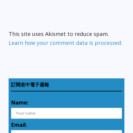
桶刷的認識，勝於睫毛
刷，對於檸檬酸的了解，
超過玻尿酸。目前經營
「Sona Queen的生活筆記
本」部落格，分享生活收
This site uses Akismet to reduce spam.
納、清潔妙招。 年貨
澎派買：美西時間1/31
Learn how your comment data is processed.
(四) 食材嚴選達人朱慧
芳 年貨採買辨識別有訣竅
1/31(四)朱慧芳帶來《識
食：季節限定，嚴選嚴
買》，繞行台灣500圈的朱
慧芳，尋訪台灣各地好食
材，以季節作為區分，嚴
訂閱老中電子週報
選出春、夏、秋、冬四季
限定食材，分享尋訪經驗
中的好味道與知識。本次
Name:
她 也將與華人分享有意識
的飲食主張：過年採買年
貨要如何挑選，透過優質
的食材調理優質的年貨飲
Email:
食，打造全家團圓的健康