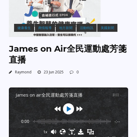
健康養生
商情報導
地方新聞
活動特訊
美國新聞
James on Air全民運動處芳箋
直播
Raymond
23 Jun 2025
0
james on air全民運動處芳箋直播
剧目
:
-
0:00
-:--
1x