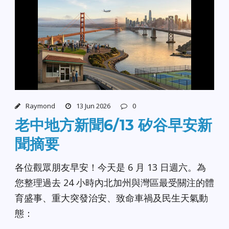
Raymond
13 Jun 2026
0
老中地方新聞6/13 矽谷早安新
聞摘要
各位觀眾朋友早安！今天是 6 月 13 日週六。為
您整理過去 24 小時內北加州與灣區最受關注的體
育盛事、重大突發治安、致命車禍及民生天氣動
態：