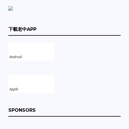
下載老中APP
Android
Apple
SPONSORS