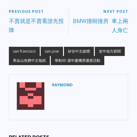
PREVIOUS POST
NEXT POST
不賣就是不賣看誰先投
BMW撞樹撞房 車上兩
降
人身亡
san francisco
san jose
矽谷中文媒體
老中地方新聞
舊金山免費中文報紙
華航65 週年慶機票優惠活動
RAYMOND
RELATED POSTS