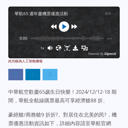
華航65 週年慶機票優惠活動
剧目
:
-
0:00
-:--
1x
Powered By
GSpeech
中華航空歡慶65歲生日快樂！2024/12/12-18 期
間，華航全航線購票最高可享經濟艙88 折、
豪經艙/商務艙9 折折?。對居住在北美的民?，機
票優惠活動資訊如下，詳細內容請至華航官網