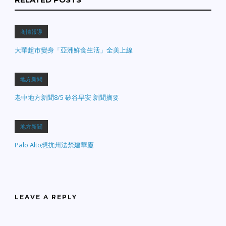
商情報導
大華超市變身「亞洲鮮食生活」全美上線
地方新聞
老中地方新聞8/5 矽谷早安 新聞摘要
地方新聞
Palo Alto想抗州法禁建華廈
LEAVE A REPLY