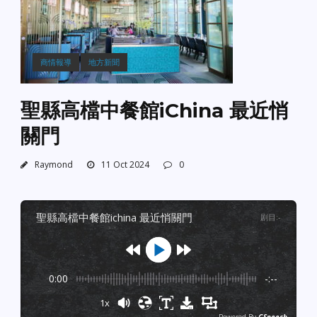
商情報導
地方新聞
聖縣高檔中餐館iChina 最近悄
關門
Raymond
11 Oct 2024
0
聖縣高檔中餐館ichina 最近悄關門
剧目
:
-
0:00
-:--
1x