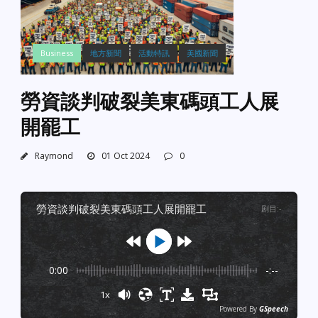
Business
地方新聞
活動特訊
美國新聞
勞資談判破裂美東碼頭工人展
開罷工
Raymond
01 Oct 2024
0
勞資談判破裂美東碼頭工人展開罷工
剧目
:
-
0:00
-:--
1x
Powered By
GSpeech