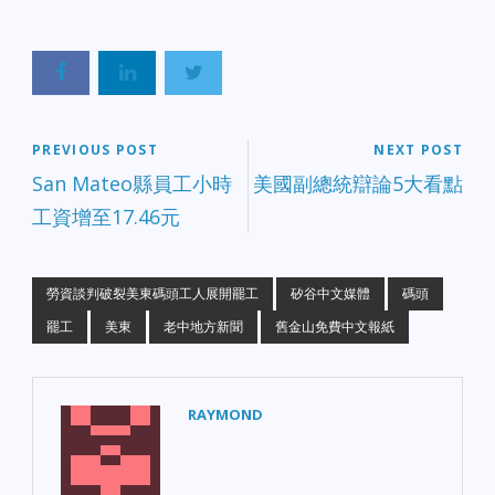
PREVIOUS POST
NEXT POST
San Mateo縣員工小時
美國副總統辯論5大看點
工資增至17.46元
勞資談判破裂美東碼頭工人展開罷工
矽谷中文媒體
碼頭
罷工
美東
老中地方新聞
舊金山免費中文報紙
RAYMOND