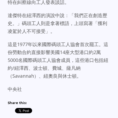
特在糾察線向工人發表談話。
達傑特在紐澤西的演說中說：「我們正在創造歷
史。」碼頭工人則是拿著標語，上頭寫著「獲利
凌駕於人不可接受」。
這是1977年以來國際碼頭工人協會首次罷工。這
份勞動合約直接影響美國14座大型港口約2萬
5000名國際碼頭工人協會成員，這些港口包括紐
約/紐澤西、波士頓、費城、薩凡納
（Savannah）、紐奧良與休士頓。
中央社
Share this: