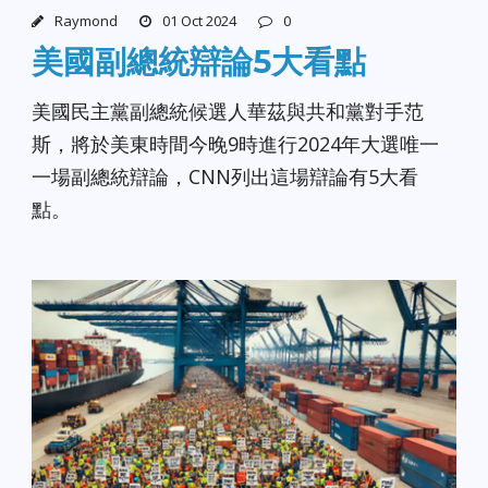
Raymond
01 Oct 2024
0
美國副總統辯論5大看點
美國民主黨副總統候選人華茲與共和黨對手范
斯，將於美東時間今晚9時進行2024年大選唯一
一場副總統辯論，CNN列出這場辯論有5大看
點。