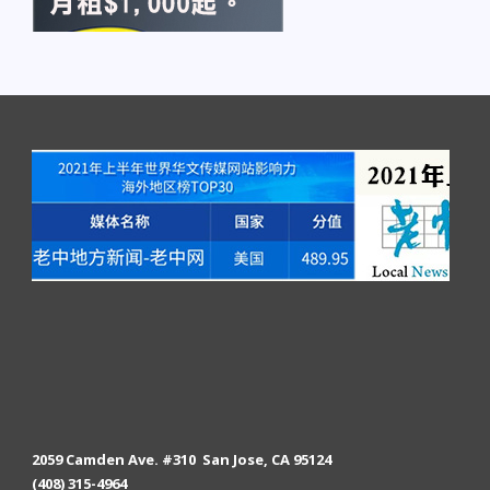
2059 Camden Ave. #310 San Jose, CA 95124
(408) 315-4964