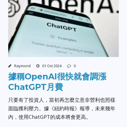
Raymond
01 Oct 2024
0
據稱OpenAI很快就會調漲
ChatGPT月費
只要有了投資人，當初再怎麼立意非營利也照樣
面臨獲利壓力。據《紐約時報》報導，未來幾年
內，使用ChatGPT的成本將會更高。