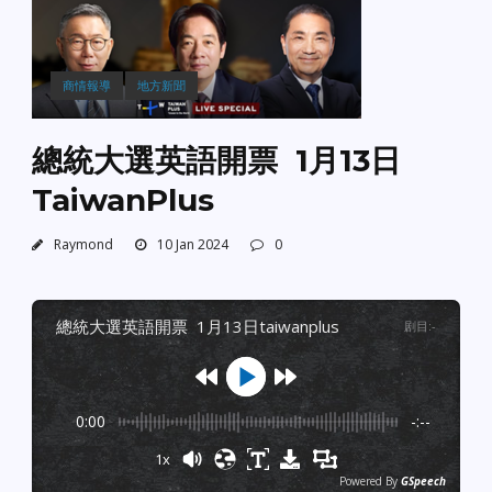
商情報導
地方新聞
總統大選英語開票 1月13日
TaiwanPlus
Raymond
10 Jan 2024
0
總統大選英語開票 1月13日taiwanplus
剧目
:
-
0:00
-:--
1x
Powered By
GSpeech