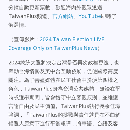
分鐘自動更新票數，歡迎海內外觀眾透過
TaiwanPlus頻道、
官方網站
、
YouTube
即時了
解選情。
（宣傳影片：
2024 Taiwan Election LIVE
Coverage Only on TaiwanPlus News
）
2024總統大選將決定台灣是否再次政權更迭，也
牽動台海情勢及美中台互動發展，促使國際高度
關注。為了善盡媒體在民主社會中扮演第四權之
角色，TaiwanPlus身為台灣公共媒體，無論在平
時或選舉期間，皆會恪守中立客觀原則，並維護
言論自由及民主價值。TaiwanPlus執行長余佳璋
強調，「TaiwanPlus的挑戰與責任就是在不曲解
候選人原意下進行平衡報導，將華語、台語及客