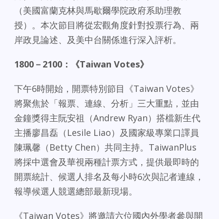
（美國富蘭克林與馬歇爾學院政府系助理教
授）。本次節目將從宏觀角度針對投票行為、兩
岸政見論述、及美中台關係進行深入評析。
1800－2100：《Taiwan Votes》
下午6時開始，開票特別節目《Taiwan Votes》
將聚焦於「報票、連線、分析」三大重點，並由
金鐘獎得主阮安祖（Andrew Ryan）搭檔新生代
主播廖昌磊（Lesile Liao）及國家級專業口譯員
陳珮馨（Betty Chen）共同主持。TaiwanPlus
將採中選會及華視兩種計票方式，提供最即時的
開票統計、候選人排名及每小時6次與記者連線，
報導候選人競選總部最新現場。
《Taiwan Votes》將邀請六位國內外學者參與開