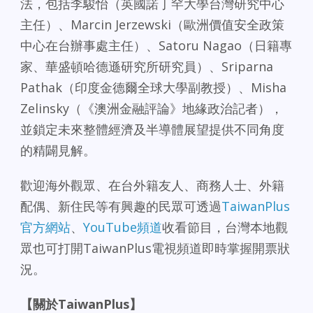
法，包括李駿怡（英國諾丁罕大學台灣研究中心
主任）、Marcin Jerzewski（歐洲價值安全政策
中心在台辦事處主任）、Satoru Nagao（日籍專
家、華盛頓哈德遜研究所研究員）、Sriparna
Pathak（印度金德爾全球大學副教授）、Misha
Zelinsky（《澳洲金融評論》地緣政治記者），
並鎖定未來整體經濟及半導體展望提供不同角度
的精闢見解。
歡迎海外觀眾、在台外籍友人、商務人士、外籍
配偶、新住民等有興趣的民眾可透過
TaiwanPlus
官方網站
、
YouTube頻道
收看節目，台灣本地觀
眾也可打開TaiwanPlus電視頻道即時掌握開票狀
況。
【關於
TaiwanPlus】