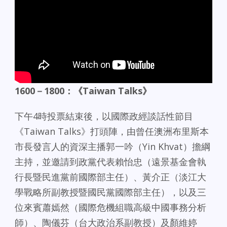
1600－1800：《Taiwan Talks》
下午4時投票結束後，以國際政經談話性節目
《Taiwan Talks》打頭陣，由曾任澳洲布里斯本
市長發言人的資深主播郭一吟（Yin Khvat）擔綱
主持，並邀請到政黨代表賴怡忠（遠景基金會執
行長暨民進黨前國際部主任）、黃介正（淡江大
學戰略所副教授暨國民黨國際部主任），以及三
位來賓蕭嫣然（國際危機組職高級中國事務分析
師）、陶儀芬（台大政治系副教授）及顏維婷