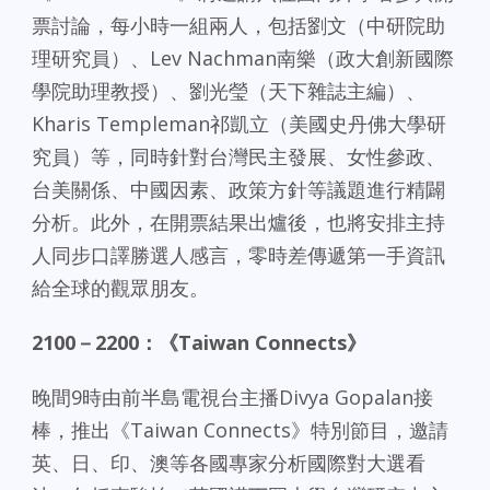
票討論，每小時一組兩人，包括劉文（中研院助
理研究員）、Lev Nachman南樂（政大創新國際
學院助理教授）、劉光瑩（天下雜誌主編）、
Kharis Templeman祁凱立（美國史丹佛大學研
究員）等，同時針對台灣民主發展、女性參政、
台美關係、中國因素、政策方針等議題進行精闢
分析。此外，在開票結果出爐後，也將安排主持
人同步口譯勝選人感言，零時差傳遞第一手資訊
給全球的觀眾朋友。
2100－2200：《Taiwan Connects》
晚間9時由前半島電視台主播Divya Gopalan接
棒，推出《Taiwan Connects》特別節目，邀請
英、日、印、澳等各國專家分析國際對大選看