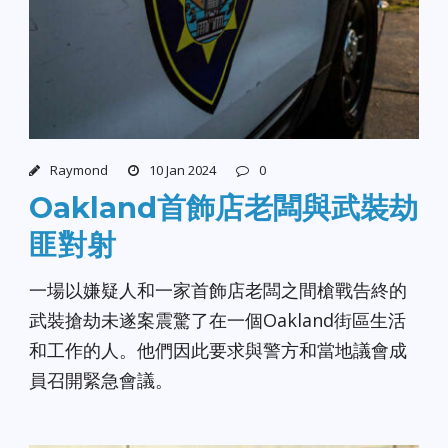
Raymond
10 Jan 2024
0
Oakland首飾店老闆與武裝劫
匪對射
一場以嫌疑人和一家首飾店老闆之間槍戰告終的
武裝搶劫未遂案震驚了在一個Oakland街區生活
和工作的人。他們因此要求與警方和當地議會成
員召開緊急會議。