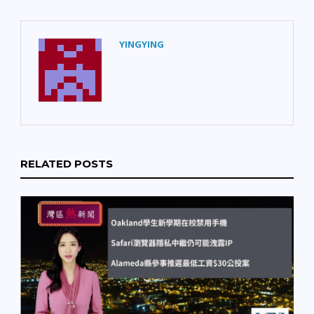
洛普佛說，AI生成影片中
真人的言行舉止都可被造
假，深度偽造技術「對查
明網路資訊的真偽有重大
YINGYING
影響，不過科技業目前還
沒有大規模的數據或標準
進行檢測」。 上週中國一
款手機換臉程式Zao，運
用AI可讓使用者把經典電
影的角色換成自己的臉，
迅速登上中國的應用程式
商店下載排行榜第一名，
RELATED POSTS
卻也因此爆出隱私爭議。
部分線上深偽影像創作者
也開始打進簡單製作深偽
影片的市場。從波蘭到日
本等國家熱衷於機器學習
的人，讓人們更容易取得
量身打造的深偽影片。他
們上傳教學影片到
YouTube，利用AI模擬川
普的聲音營利，並經營生
產深偽影片的自助式網