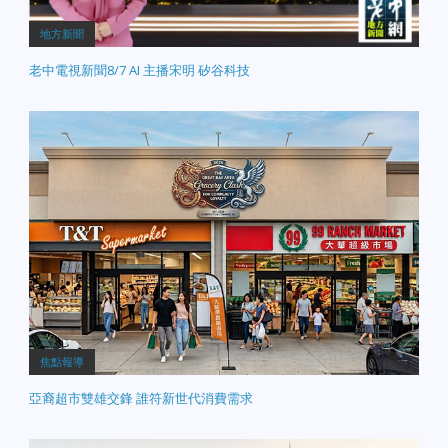
站。 中央社
地方新聞
老中電視新聞8/7 AI 主播宋明 矽谷科技
焦點報導
亞裔超市雙雄交鋒 誰符新世代消費需求