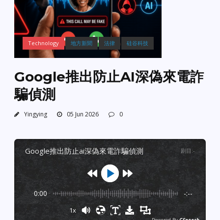
Technology
地方新聞
法律
硅谷科技
Google推出防止AI深偽來電詐
騙偵測
Yingying
05 Jun 2026
0
google推出防止ai深偽來電詐騙偵測
剧目
:
-
0:00
-:--
1x