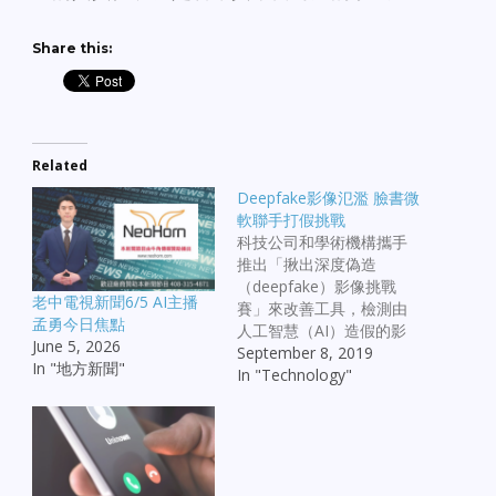
Share this:
Related
Deepfake影像氾濫 臉書微
軟聯手打假挑戰
科技公司和學術機構攜手
推出「揪出深度偽造
（deepfake）影像挑戰
老中電視新聞6/5 AI主播
賽」來改善工具，檢測由
孟勇今日焦點
人工智慧（AI）造假的影
June 5, 2026
片和其他媒體。 法新社報
September 8, 2019
In "地方新聞"
導，臉書（Facebook）5
In "Technology"
日宣布投入1000萬美元在
這項計畫中，目標是阻止
被視作是破壞網路資訊完
整性的重大威脅。 臉書、
微軟（Microsoft）和全球