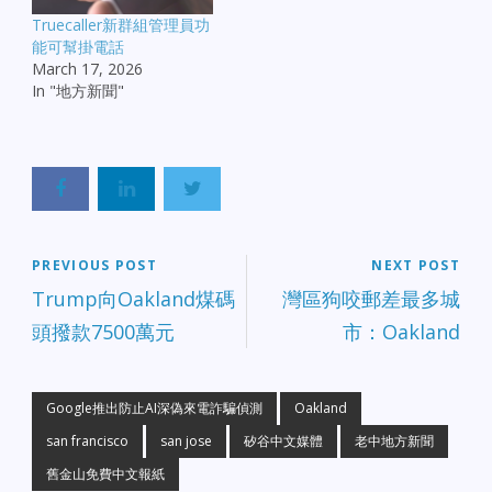
AI產業聯盟人工智慧夥伴
Truecaller新群組管理員功
關係（Partnership on
能可幫掛電話
AI），結合麻省理工學院
March 17, 2026
（MIT）、康乃爾大學
In "地方新聞"
（Cornell University）、
牛津大學（University of
Oxford）、加州大學柏克
萊分校（University of
California-Berkeley）、馬
里蘭大學（University of
Maryland）和紐約州立大
學阿爾巴尼分校
PREVIOUS POST
NEXT POST
（University at Albany）
Trump向Oakland煤碼
灣區狗咬郵差最多城
等學術機構致力打假。 這
是打擊散播造假影片或錄
頭撥款7500萬元
市：Oakland
音亂象的廣泛行動之一。
臉書科技長施洛普佛
（Mike Schroepfer）說：
「此挑戰目標為製作出讓
Google推出防止AI深偽來電詐騙偵測
Oakland
所有人都能使用的技術，
san francisco
san jose
矽谷中文媒體
老中地方新聞
偵測AI是否被用來竄改影
片，藉此誤導觀眾。」 施
舊金山免費中文報紙