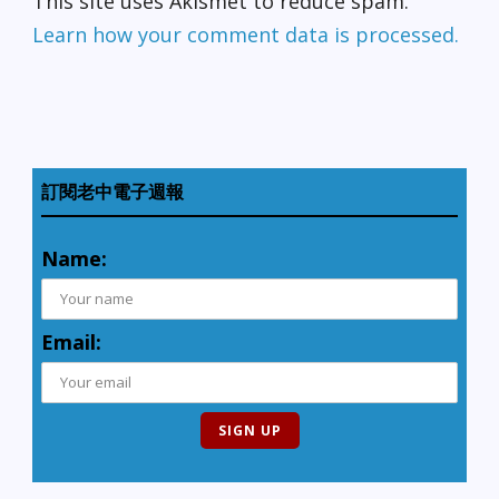
This site uses Akismet to reduce spam.
Learn how your comment data is processed.
訂閱老中電子週報
Name:
Email: