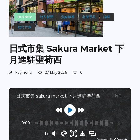
Business
地方新聞
焦點報導
老饕手札
論壇
駐站作家
日式市集 Sakura Market 下
月進駐聖荷西
Raymond
27 May 2026
0
日式市集 sakura market 下月進駐聖荷西
剧目
:
-
0:00
-:--
1x
Powered By
GSpeech