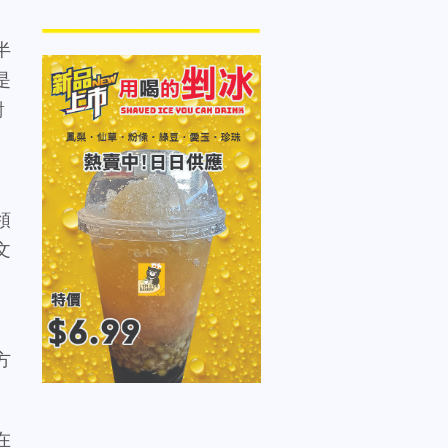
半
是
對
領
文
方
在