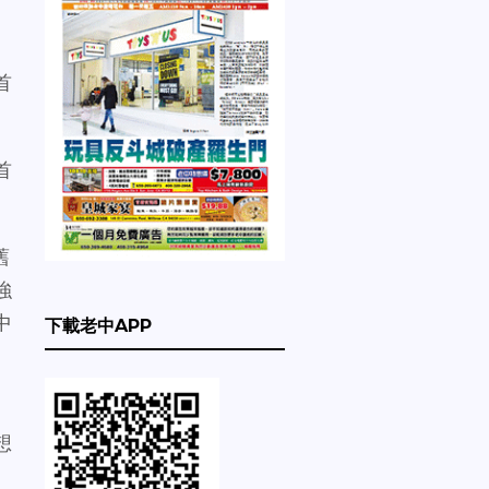
首
首
舊
強
中
下載老中APP
想