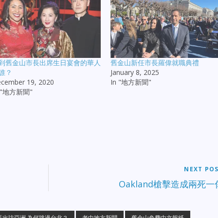
到舊金山市長出席生日宴會的華人
舊金山新任市長羅偉就職典禮
誰？
January 8, 2025
cember 19, 2020
In "地方新聞"
n "地方新聞"
NEXT PO
Oakland槍擊造成兩死一
長出訪亞洲 為何跳過台北？
老中地方新聞
舊金山免費中文報紙