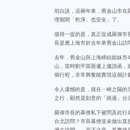
坦白說，這兩年來，舊金山市在
理期間「乾淨、也安全」了。
值得一提的是，真正促成羅偉市
長是應上海市於去年來舊金山訪
去年，舊金山與上海締結姐妹市
山，當時劉平當面遞上邀請函，
個行程，非常興奮能實現這個計
令人遺憾的是，就在ㄧ峽之隔的
之行，顯然是刻意的「跳過」台
羅偉市長的幕僚私下被問及此行
台北訪問？市長幕僚並未做出直
洲去訪問。」言下之意，其實就