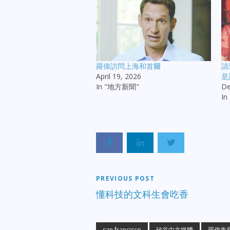
羅偉訪問上海和首爾
請
April 19, 2026
是
In "地方新聞"
De
I
PREVIOUS POST
懂科技的文科生會吃香
san francisco
矽谷中文媒體
羅偉市