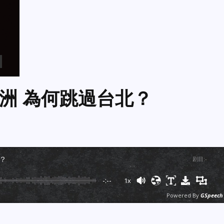
洲 為何跳過台北？
？
剧目
:
-
-:--
1x
Powered By
GSpeech