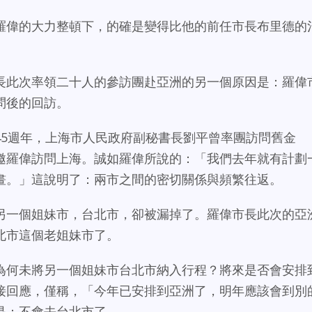
羅偉的大力整頓下，的確是變得比他的前任市長布里德的
長此次率領二十人的參訪團赴亞洲的另一個原因是：羅偉
問後的回訪。
45週年，上海市人民政府副秘書長劉平曾率團訪問舊金
邀羅偉訪問上海。誠如羅偉所說的：「我們去年就有計劃
畫。」這說明了：兩市之間的密切關係與頻繁往返。
另一個姐妹市，台北市，卻被漏掉了。羅偉市長此次的亞
北市這個老姐妹市了。
為何未將另一個姐妹市台北市納入行程？將來是否會安排
接回應，僅稱，「今年已安排到亞洲了，明年應該會到別
是：不會去台北市了。