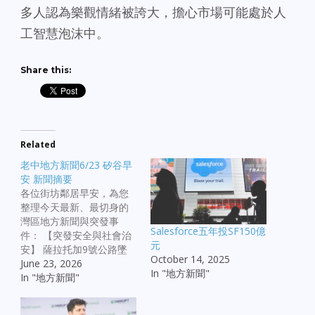
多人認為樂觀情緒被誇大，擔心市場可能處於人
工智慧泡沫中。
Share this:
Related
老中地方新聞6/23 矽谷早
安 新聞摘要
各位街坊鄰居早安，為您
整理今天最新、最切身的
灣區地方新聞與突發事
Salesforce五年投SF150億
件： 【突發安全與社會治
元
安】 薩拉托加9號公路墜
October 14, 2025
崖車禍：Saratoga 附近的
June 23, 2026
In "地方新聞"
9 號公路發生一起駭人聽
In "地方新聞"
車禍，一輛汽車不幸墜落
山崖，救援人員證實已有