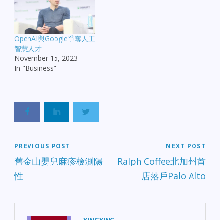
3 人在事故中死亡。 北加
州圖書館槍擊案：北加州
一所圖書館內發生持槍襲
擊事件，造成 2 人不幸喪
OpenAI與Google爭奪人工
生。警方隨後迅速展開行
智慧人才
動，目前已逮捕了一名 18
November 15, 2023
歲的年輕嫌疑人。 康縣警
In "Business"
局副局長因盜竊被捕：康
科斯塔縣（Contra
Costa）警局的一名副局長
因涉嫌犯罪被捕，罪名竟
然是「盜竊罪」，引發內
部與輿論震驚。 海沃德追
查「模仿比伯」綁架嫌疑
人：Hayward 警方發布警
PREVIOUS POST
NEXT POST
告，正在追查一名企圖綁
舊金山嬰兒麻疹檢測陽
Ralph Coffee北加州首
架孩童的嫌疑人，其外貌
特徵有刻意模仿歌手小賈
性
店落戶Palo Alto
斯汀（Justin Bieber）的傾
向。 【矽谷商業與產業轉
型】 Allbirds 驚人轉型
Smartbird：灣區起家、以
羊毛運動鞋聞名的獨角獸
YINGYING