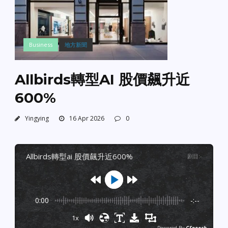
Business
地方新聞
Allbirds轉型AI 股價飆升近
600%
Yingying
16 Apr 2026
0
allbirds轉型ai 股價飆升近600%
剧目
:
-
0:00
-:--
1x