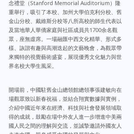
念禮堂（Stanford Memorial Auditorium）隆
重舉行，吸引了本校、加州大學伯克利分校、舊
金山分校、戴維斯分校等八所高校的師生代表以
及當地華人華僑家庭與社區成員共1700余名觀
眾，座無虛席。一場融匯中西文化精華、形式多
樣、詼諧有趣與高潮迭起的文藝晚會，為觀眾帶
來獨特的視覺藝術盛宴，展現優秀文化魅力與世
界名校大學生風采。
開場前，中國駐舊金山總領館總領事張建敏向在
場觀眾致以新春祝福，並結合翔實數據與實例，
介紹中國近年來在經濟、科技與社會發展領域取
得的成就，鼓勵在場中外友人進一步增進中美兩
國人民之間的理解與交流，並誠摯邀請外國友人