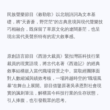
民族聲樂節目《敕勒歌》以北朝詩詞為文本基
礎，將“天蒼蒼，野茫茫”的古典意境與現代聲樂技
巧相融合，既保留了草原文化的遼闊蒼茫，也呈
現出當代美聲所特有的宏大敘事感。
原創語言節目《西游大裁員》緊扣灣區科技行業
裁員的現實語境，將古代名著《西遊記》的經典
敘事結構嵌入當代職場背景之中。當取經團隊面
對人數縮減與績效考核，一場跨越時空的“職場風
暴”在舞台上展開。節目借鑒原著吳承恩對社會現
實的諷刺筆法，解構當今科技行業的生存狀態，
引人捧腹，也引發觀眾的思考。