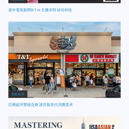
老中電視新聞8/7 AI 主播宋明 矽谷科技
焦點報導
亞裔超市雙雄交鋒 誰符新世代消費需求