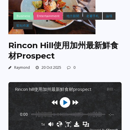
Business
Entertainment
地方新聞
老饕手札
論壇
駐站作家
Rincon Hill使用加州最新鮮食
材Prospect
Raymond
20 Oct 2025
0
rincon hill使用加州最新鮮食材prospect
剧目
:
-
0:00
-:--
1x