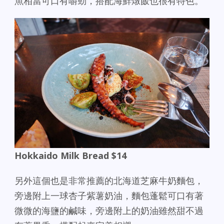
魚相當可口有嚼勁，搭配海鮮燉飯也很有特色。
Hokkaido Milk Bread $14
另外這個也是非常推薦的北海道芝麻牛奶麵包，
旁邊附上一球杏子紫薯奶油，麵包蓬鬆可口有著
微微的海鹽的鹹味，旁邊附上的奶油雖然甜不過