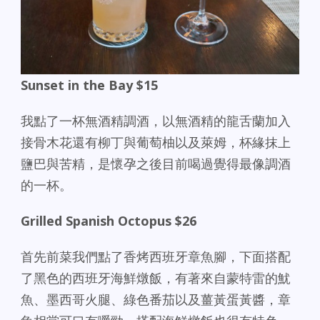
Sunset in the Bay $15
我點了一杯無酒精調酒，以無酒精的龍舌蘭加入
接骨木花還有柳丁與葡萄柚以及萊姆，杯緣抹上
鹽巴與苦精，是懷孕之後目前喝過覺得最像調酒
的一杯。
Grilled Spanish Octopus $26
首先前菜我們點了香烤西班牙章魚腳，下面搭配
了黑色的西班牙海鮮燉飯，有著來自蒙特雷的魷
魚、墨西哥火腿、綠色番茄以及薑黃蛋黃醬，章