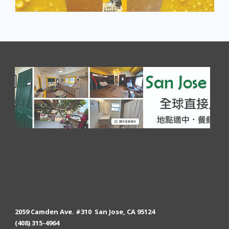
2059 Camden Ave. #310 San Jose, CA 95124
(408) 315-4964