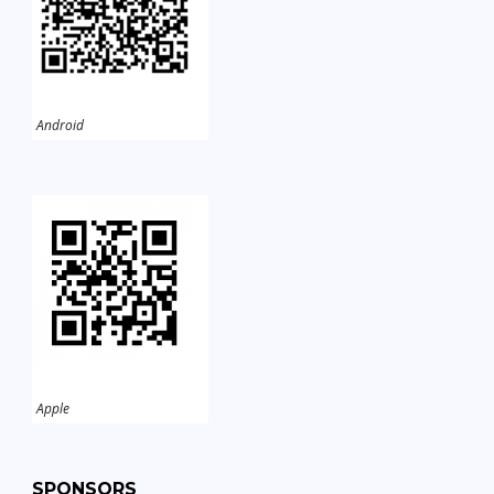
Android
Apple
SPONSORS