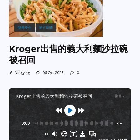
健康養生
地方新聞
Kroger出售的義大利麵沙拉碗
被召回
Yingying
06 Oct 2025
0
kroger出售的義大利麵沙拉碗被召回
剧目
:
-
0:00
-:--
1x