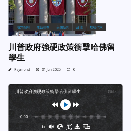
地方新聞
焦點報導
美國新聞
論壇
駐站作家
川普政府強硬政策衝擊哈佛留
學生
Raymond
01 Jun 2025
0
川普政府強硬政策衝擊哈佛留學生
剧目
:
-
0:00
-:--
1x