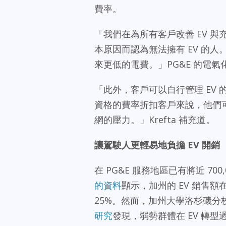
費率。
「我們在為所有客戶改善 EV 
本原因而認為無法擁有 EV 的
來更低的電費。」PG&E 的電氣化與脫
「此外，客戶可以自行管理 EV
資格的費率折扣客戶來說，他們可
網的壓力。」Krefta 補充道。
讓駕駛人更輕易地負擔
EV 開銷
在 PG&E 服務地區已有將近 7
的資料
顯示，加州的 EV 銷售額
25%。然而，加州大學洛杉磯分校盧斯金創新
研究
發現，弱勢群體在 EV 轉