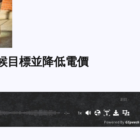
氣候目標並降低電價
剧目
:
-
-:--
1x
Powered By
GSpeech