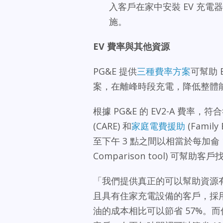
入客戶在家中安裝 EV 充
施。
EV 費率與其他資源
PG&E 提供
三種費率方案
可幫助
案，在離峰時段充電，降低整體
根據 PG&E 的 EV2-A 費率
(CARE) 和
家庭電費援助
(Famil
至下午 3 點之間以相當於每加侖 1
Comparison tool) 可
「我們提供真正的可以幫助資源有
且具有住家充電設備的客戶，採用 
油的成本相比可以節省 57%。而