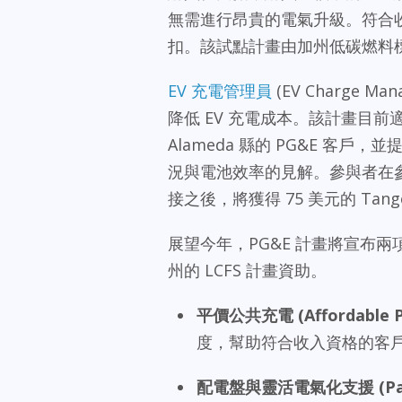
無需進行昂貴的電氣升級。符合收
扣。該試點計畫由加州低碳燃料標準 
EV 充電管理員
(EV Charge
降低 EV 充電成本。該計畫目前適用於符
Alameda 縣的 PG&E 
況與電池效率的見解。參與者在參
接之後，將獲得 75 美元的 Tan
展望今年，PG&E 計畫將宣布兩
州的 LCFS 計畫資助。
平價公共充電
(Affordable 
度，幫助符合收入資格的客戶
配電盤與靈活電氣化支援
(Pa