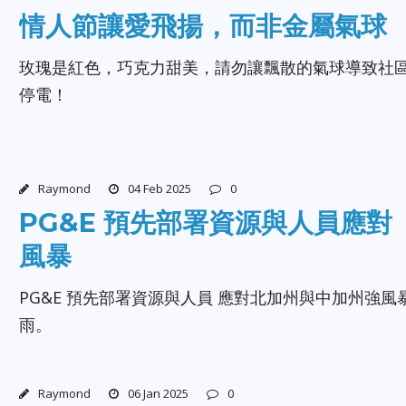
情人節讓愛飛揚，而非金屬氣球
玫瑰是紅色，巧克力甜美，請勿讓飄散的氣球導致社
停電！
Raymond
04 Feb 2025
0
PG&E 預先部署資源與人員應對
風暴
PG&E 預先部署資源與人員 應對北加州與中加州強風
雨。
Raymond
06 Jan 2025
0