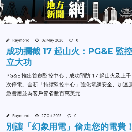
Raymond
02 May 2026
0
成功攔截 17 起山火：PG&E 監
立大功
PG&E 推出首創監控中心，成功預防 17 起山火及上千
次停電。全新「持續監控中心」強化電網安全、加速
急響應並為客戶節省數百萬美元
Raymond
27 Oct 2025
0
別讓「幻象用電」偷走您的電費