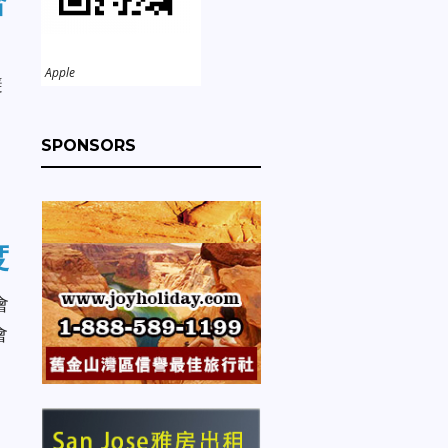
合
Apple
避
SPONSORS
度
會
會