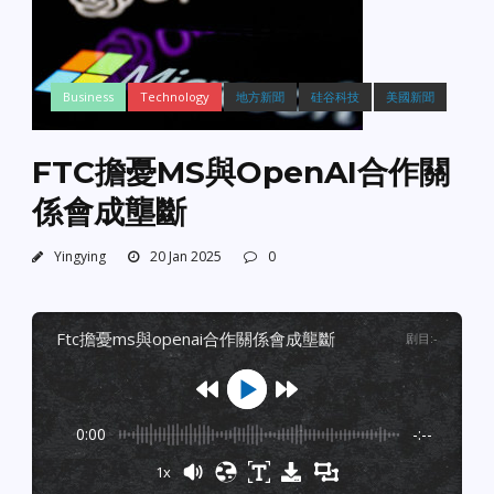
Business
Technology
地方新聞
硅谷科技
美國新聞
FTC擔憂MS與OpenAI合作關
係會成壟斷
Yingying
20 Jan 2025
0
ftc擔憂ms與openai合作關係會成壟斷
剧目
:
-
0:00
-:--
1x