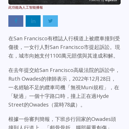
Powered By
GSpeech
在San Francisco有標誌人行橫道上被纜車撞到受
傷後，一女行人對San Francisco市提起訴訟。現
在，城市向她支付1100萬元賠償與其達成和解。
在去年提交給San Francisco高級法院的訴訟中，
Ruth Owades的律師表示，2022年12月28日，
一名經驗不足的纜車司機「無視Muni規程」，在
「駛過」一個十字路口時，撞上正在過Hyde
Street的Owades（當時78歲）。
根據一份審判簡報，下班步行回家的Owades頭
撞到人行道上，「顱骨骨折，腦部嚴重創傷」。