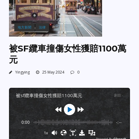
地方新聞
法律
被SF纜車撞傷女性獲賠1100萬
元
Yingying
25 May 2024
0
被sf纜車撞傷女性獲賠1100萬元
剧目
:
-
0:00
-:--
1x