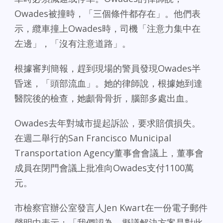
Owades被撞時，「三個條件都存在」。他們表
示，纜車撞上Owades時，司機「注意力集中在
左邊」，「沒有注意道路」。
根據審判簡報，趕到現場的警員發現Owades半
昏迷，「頭部流血」。她的律師說，根據她到達
醫院後的檢查，她顱骨骨折，腦部多處出血。
Owades去年對城市提起訴訟，要求賠償損失。
在週二舉行的San Francisco Municipal
Transportation Agency董事會會議上，董事會
成員在閉門會議上批准向Owades支付1100萬
元。
市檢察官辦公室發言人Jen Kwart在一份電子郵件
聲明中表示：「我們認為，擬議解決方案是對此