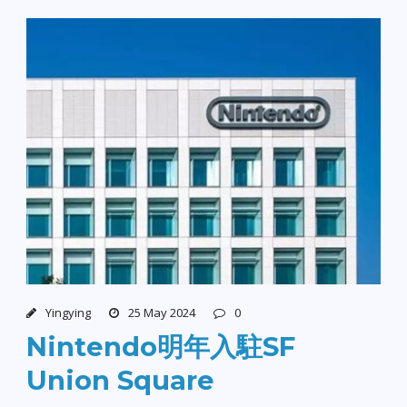
Yingying
25 May 2024
0
Nintendo明年入駐SF
Union Square