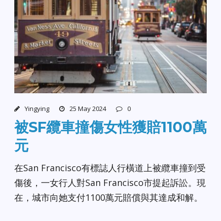
Yingying
25 May 2024
0
被SF纜車撞傷女性獲賠1100萬
元
在San Francisco有標誌人行橫道上被纜車撞到受
傷後，一女行人對San Francisco市提起訴訟。現
在，城市向她支付1100萬元賠償與其達成和解。