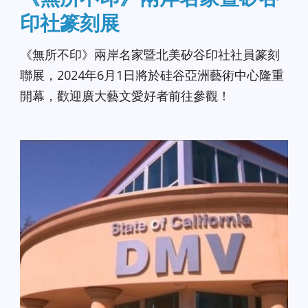
印社篆刻展
《無所不印》兩岸名家暨北美矽谷印社社員篆刻
聯展，2024年6月1日將於硅谷亞洲藝術中心隆重
開幕，歡迎廣大藝文愛好者前往參觀！