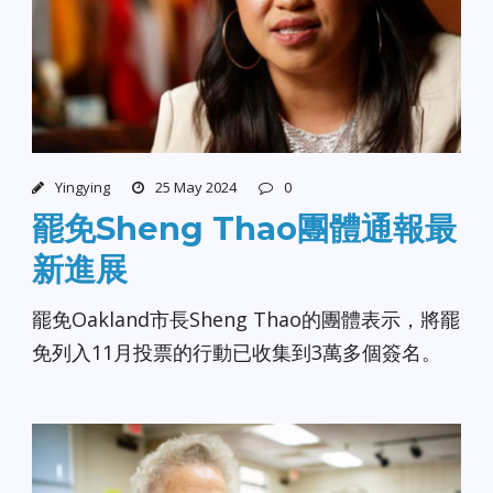
Yingying
25 May 2024
0
罷免Sheng Thao團體通報最
新進展
罷免Oakland市長Sheng Thao的團體表示，將罷
免列入11月投票的行動已收集到3萬多個簽名。