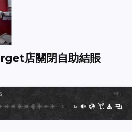
 Target店關閉自助結賬
賬
剧目
:
-
-:--
1x
Powered By
GSpeech