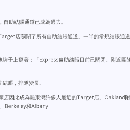
get店，自助結賬通道已成為過去。
t.的Target店關閉了所有自助結賬通道。一半的常規結賬通
牌子上寫著：「Express自助結賬目前已關閉。附近團
助結賬，排隊變長。
，這家店因此成為離東灣許多人最近的Target店。Oakland
erkeley和Albany