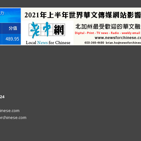
24
inese.com
rchinese.com