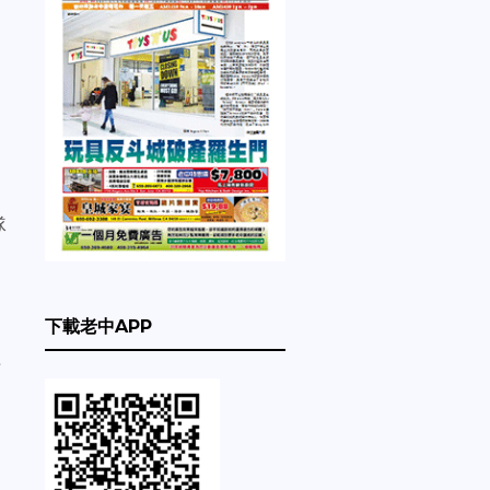
道
隊
下載老中APP
附