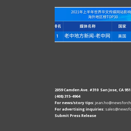
2059 Camden Ave. #310 San Jose, CA 951
(408) 315-4964
For news/story tips:
jean.ho@newsforch
For advertising inquiries:
sales@newsfo
Submit Press Release