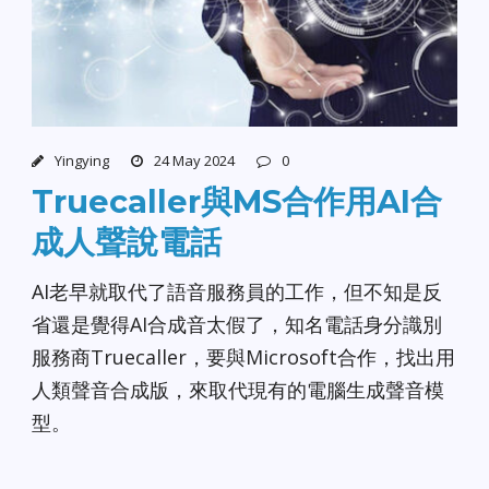
Yingying
24 May 2024
0
Truecaller與MS合作用AI合
成人聲說電話
AI老早就取代了語音服務員的工作，但不知是反
省還是覺得AI合成音太假了，知名電話身分識別
服務商Truecaller，要與Microsoft合作，找出用
人類聲音合成版，來取代現有的電腦生成聲音模
型。