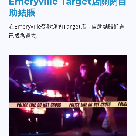
Emeryville Target店關閉自
助結賬
在Emeryville受歡迎的Target店，自助結賬通道
已成為過去。