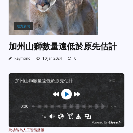
地方新聞
加州山獅數量遠低於原先估計
Raymond
10 Jan 2024
0
加州山獅數量遠低於原先估計
剧目
:
-
0:00
-:--
1x
Powered By
GSpeech