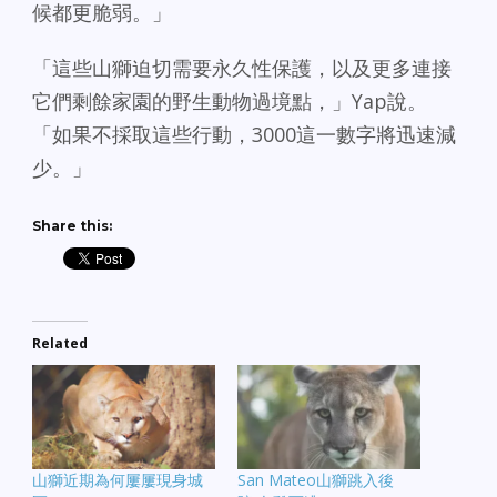
候都更脆弱。」
「這些山獅迫切需要永久性保護，以及更多連接
它們剩餘家園的野生動物過境點，」Yap說。
「如果不採取這些行動，3000這一數字將迅速減
少。」
Share this:
Related
山獅近期為何屢屢現身城
San Mateo山獅跳入後