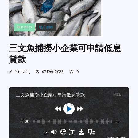
Business
地方新聞
三文魚捕撈小企業可申請低息
貸款
Yingying
07 Dec 2023
0
三文魚捕撈小企業可申請低息貸款
剧目
:
-
0:00
-:--
1x