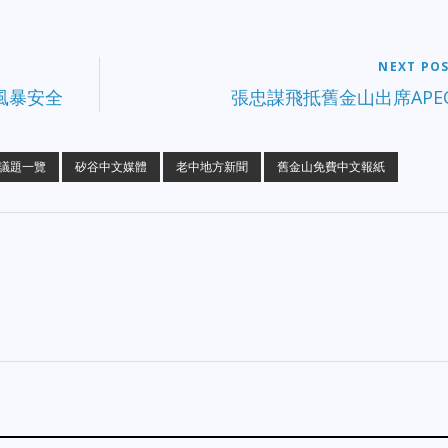
NEXT PO
風暴安全
張忠謀飛抵舊金山出席APE
議題一覽
矽谷中文媒體
老中地方新聞
舊金山免費中文報紙