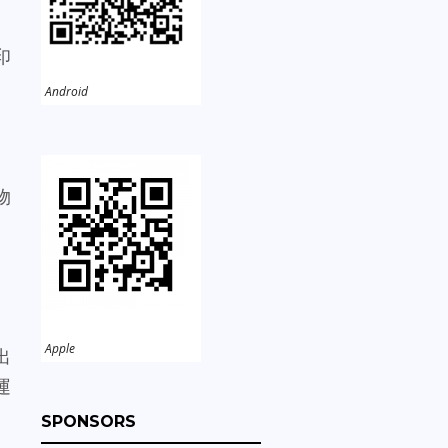
印
Android
物
Apple
出
運
SPONSORS