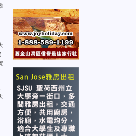
動
大
仍
實
正
大