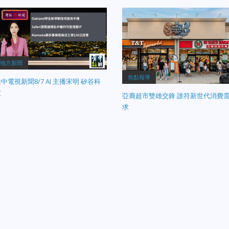
地方新聞
焦點報導
中電視新聞8/7 AI 主播宋明 矽谷科
技
亞裔超市雙雄交鋒 誰符新世代消費
求