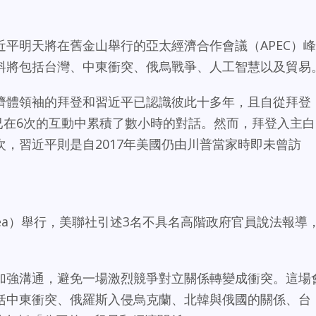
平明天將在舊金山舉行的亞太經濟合作會議（APEC）峰
料將包括台灣、中東衝突、俄烏戰爭、人工智慧以及貿易
濟體領袖的拜登和習近平已認識彼此十多年，且自從拜登
，已在6次的互動中累積了數小時的對話。然而，拜登入主白
，習近平則是自2017年美國仍由川普當家時即未曾訪
rea）舉行，美聯社引述3名不具名高階政府官員說法報導
加強溝通，避免一場激烈競爭對立關係轉變成衝突。這場
括中東衝突、俄羅斯入侵烏克蘭、北韓與俄國的關係、台