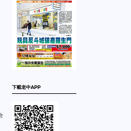
。
下載老中APP
，
會