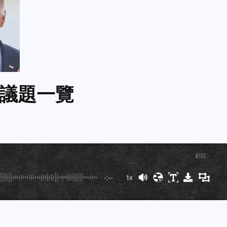
議題一覽
剧目
:
-
-:--
1x
Powered By
GSpeech