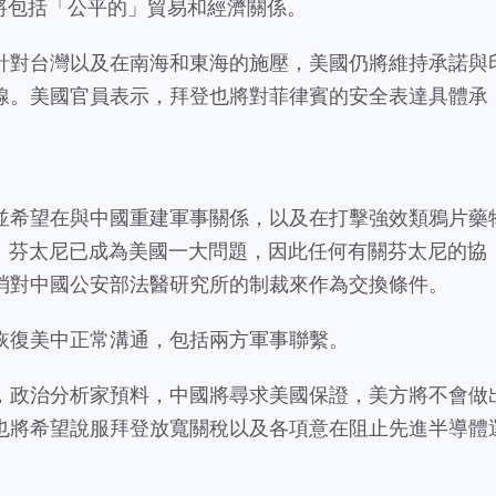
將包括「公平的」貿易和經濟關係。
針對台灣以及在南海和東海的施壓，美國仍將維持承諾與
線。美國官員表示，拜登也將對菲律賓的安全表達具體承
並希望在與中國重建軍事關係，以及在打擊強效類鴉片藥
進展。芬太尼已成為美國一大問題，因此任何有關芬太尼的協
消對中國公安部法醫研究所的制裁來作為交換條件。
恢復美中正常溝通，包括兩方軍事聯繫。
，政治分析家預料，中國將尋求美國保證，美方將不會做
也將希望說服拜登放寬關稅以及各項意在阻止先進半導體