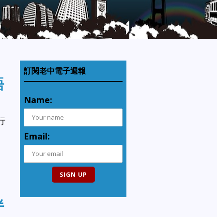
訂閱老中電子週報
晤
Name:
，
行
Email:
伴