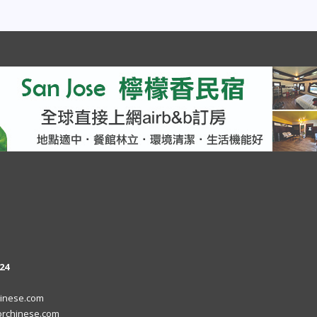
24
inese.com
rchinese.com