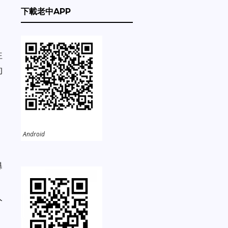
下載老中APP
往
約
Android
舉
人