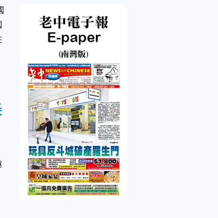
國
國
在
美
邀