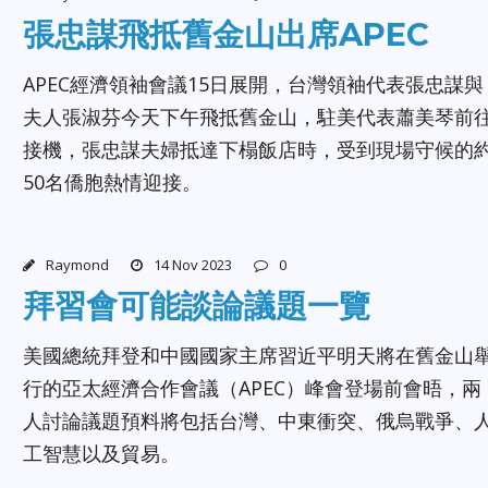
張忠謀飛抵舊金山出席APEC
APEC經濟領袖會議15日展開，台灣領袖代表張忠謀與
夫人張淑芬今天下午飛抵舊金山，駐美代表蕭美琴前
接機，張忠謀夫婦抵達下榻飯店時，受到現場守候的
50名僑胞熱情迎接。
Raymond
14 Nov 2023
0
拜習會可能談論議題一覽
美國總統拜登和中國國家主席習近平明天將在舊金山
行的亞太經濟合作會議（APEC）峰會登場前會晤，兩
人討論議題預料將包括台灣、中東衝突、俄烏戰爭、
工智慧以及貿易。