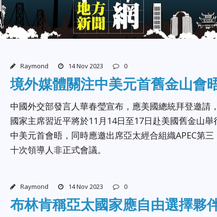
Raymond
14 Nov 2023
0
境外媒體關注中美元首舊金山會
中國外交部發言人華春瑩宣布，應美國總統拜登邀請
國家主席習近平將於11月14日至17日赴美國舊金山舉
中美元首會晤，同時應邀出席亞太經合組織APEC第三
十次領導人非正式會議。
Raymond
14 Nov 2023
0
布林肯稱亞太國家應自由選擇夥