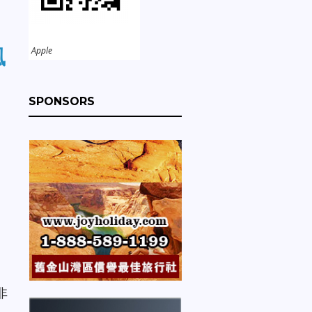
Apple
風
SPONSORS
非