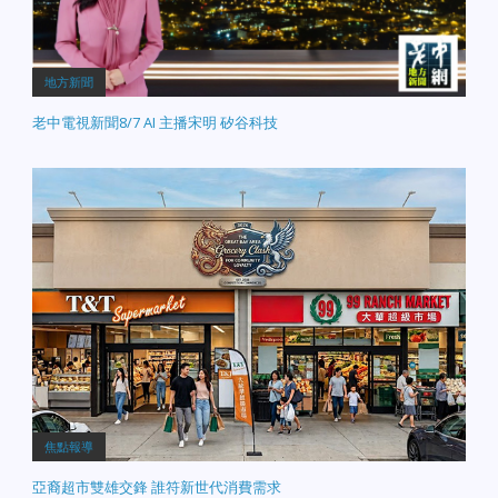
地方新聞
老中電視新聞8/7 AI 主播宋明 矽谷科技
焦點報導
亞裔超市雙雄交鋒 誰符新世代消費需求