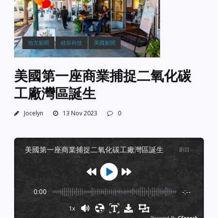
地方新聞
硅谷科技
美國新聞
美國第一座商業捕捉二氧化碳
工廠灣區誕生
Jocelyn
13 Nov 2023
0
美國第一座商業捕捉二氧化碳工廠灣區誕生
剧目
:
-
0:00
-:--
1x