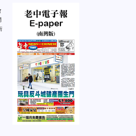
會
網
衝