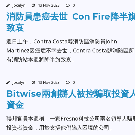
Jocelyn
13 Nov 2023
0
消防員患癌去世 Con Fire降半
致哀
週日上午，Contra Costa縣消防區消防員John
Martinez因癌症不幸去世，Contra Costa縣消防區所
有消防站本週將降半旗致哀。
Jocelyn
13 Nov 2023
0
Bitwise兩創辦人被控騙取投資
資金
聯邦官員本週稱，一家Fresno科技公司兩名領導人騙
投資者資金，用於支撐他們陷入困境的公司。