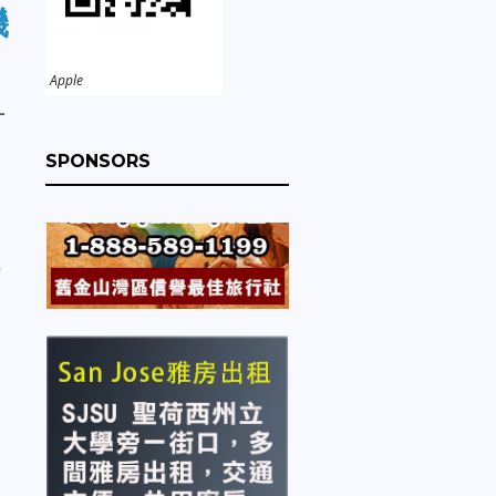
機
Apple
一
SPONSORS