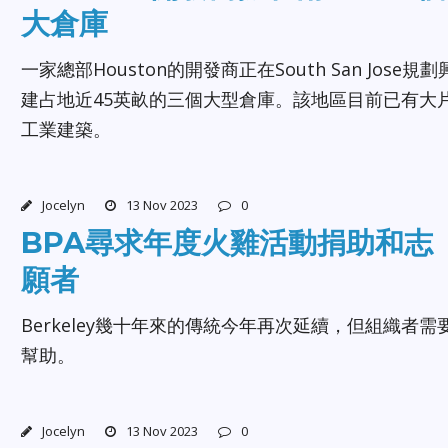
大倉庫
一家總部Houston的開發商正在South San Jose規劃
建占地近45英畝的三個大型倉庫。該地區目前已有大
工業建築。
Jocelyn
13 Nov 2023
0
BPA尋求年度火雞活動捐助和志
願者
Berkeley幾十年來的傳統今年再次延續，但組織者需
幫助。
Jocelyn
13 Nov 2023
0