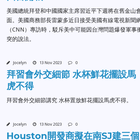
美國總統拜登和中國國家主席習近平下週將在舊金山
面。美國商務部長雷蒙多近日接受美國有線電視新聞
（CNN）專訪時，駁斥美中可能因台灣問題爆發軍事
突的說法。
Jocelyn
13 Nov 2023
0
拜習會外交細節 水杯鮮花擺設馬
虎不得
拜習會外交細節講究 水杯置放鮮花擺設馬虎不得。
Jocelyn
13 Nov 2023
0
Houston開發商擬在南SJ建三個