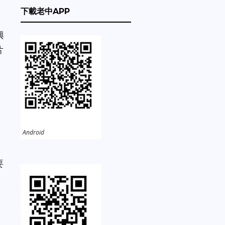
下載老中APP
興
片
Android
要