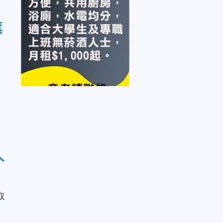
旗
人
取