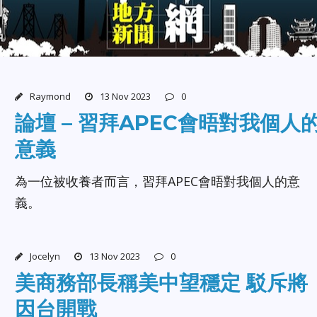
Raymond
13 Nov 2023
0
論壇 – 習拜APEC會晤對我個人
意義
為一位被收養者而言，習拜APEC會晤對我個人的意
義。
Jocelyn
13 Nov 2023
0
美商務部長稱美中望穩定 駁斥將
因台開戰