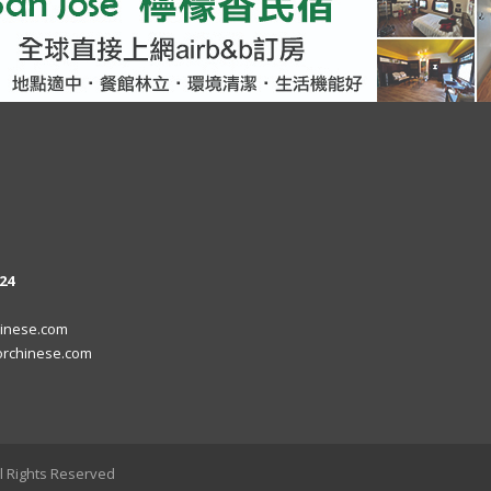
24
inese.com
rchinese.com
l Rights Reserved