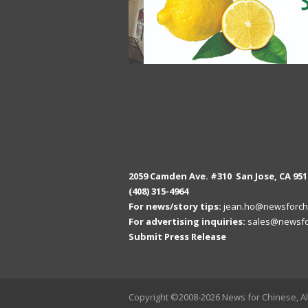
2059 Camden Ave. #310 San Jose, CA 951
(408) 315-4964
For news/story tips:
jean.ho@newsforch
For advertising inquiries:
sales@newsfo
Submit Press Release
Copyright ©2008-2026 News for Chinese, Al