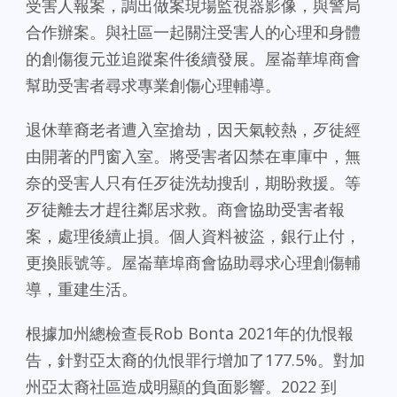
受害人報案，調出做案現場監視器影像，與警局
合作辦案。與社區一起關注受害人的心理和身體
的創傷復元並追蹤案件後續發展。屋崙華埠商會
幫助受害者尋求專業創傷心理輔導。
退休華裔老者遭入室搶劫，因天氣較熱，歹徒經
由開著的門窗入室。將受害者囚禁在車庫中，無
奈的受害人只有任歹徒洗劫搜刮，期盼救援。等
歹徒離去才趕往鄰居求救。商會協助受害者報
案，處理後續止損。個人資料被盜，銀行止付，
更換賬號等。屋崙華埠商會協助尋求心理創傷輔
導，重建生活。
根據加州總檢查長Rob Bonta 2021年的仇恨報
告，針對亞太裔的仇恨罪行增加了177.5%。對加
州亞太裔社區造成明顯的負面影響。2022 到