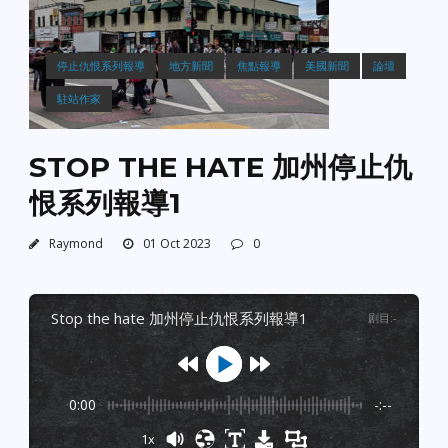
停止仇恨系列報導
地方新聞
焦點報導
美國新聞
論壇
駐站作家
STOP THE HATE 加州停止仇
恨系列報導1
Raymond
01 Oct 2023
0
stop the hate 加州停止仇恨系列報導1
剧目
:
-
0:00
-:--
1x