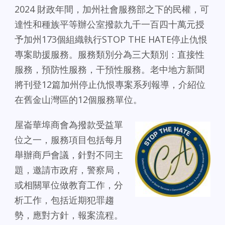
2024 財政年間，加州社會服務部之下的民權，可
達性和種族平等辦公室撥款九千一百四十萬元授
予加州173個組織執行STOP THE HATE停止仇恨
專案助援服務。服務類別分為三大類別：直接性
服務，預防性服務，干預性服務。老中地方新聞
將刊登12篇加州停止仇恨專案系列報導，介紹位
在舊金山灣區的12個服務單位。
屋崙華埠商會為撥款受益單
位之一，服務項目包括每月
舉辦商戶會議，針對不同主
題，邀請市政府，警察局，
或相關單位做教育工作，分
析工作，包括近期犯罪趨
勢，應對方針，報案流程。