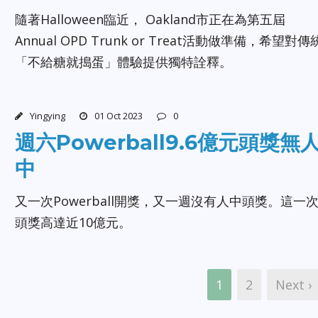
隨著Halloween臨近， Oakland市正在為第五屆
Annual OPD Trunk or Treat活動做準備，希望對傳
「不給糖就搗蛋」體驗提供獨特詮釋。
Yingying
01 Oct 2023
0
週六Powerball9.6億元頭獎無
中
又一次Powerball開獎，又一週沒有人中頭獎。這一
頭獎高達近10億元。
1
2
Next ›