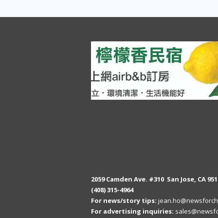
2059 Camden Ave. #310 San Jose, CA 951
(408) 315-4964
For news/story tips:
jean.ho@newsforch
For advertising inquiries:
sales@newsfo