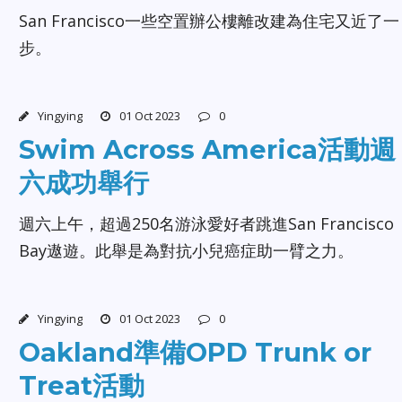
San Francisco一些空置辦公樓離改建為住宅又近了一
步。
Yingying
01 Oct 2023
0
Swim Across America活動週
六成功舉行
週六上午，超過250名游泳愛好者跳進San Francisco
Bay遨遊。此舉是為對抗小兒癌症助一臂之力。
Yingying
01 Oct 2023
0
Oakland準備OPD Trunk or
Treat活動