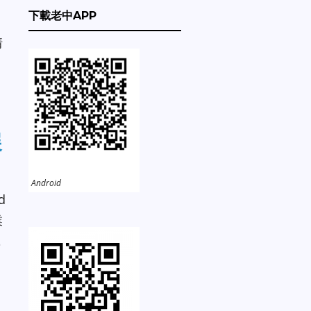
下載老中APP
情
展
Android
d
業
，