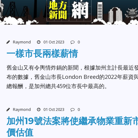
Raymond
01 Oct 2023
0
一樣市長兩樣薪情
舊金山又有令輿情炸鍋的新聞，根據加州主計長最近
布的數據，舊金山市長London Breed的2022年薪資
總報酬，是加州總共459位市長中最高的。
Raymond
01 Oct 2023
0
加州19號法案將使繼承物業重新
價估值