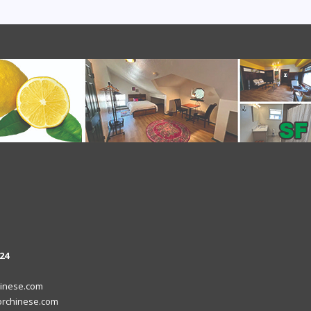
24
inese.com
rchinese.com