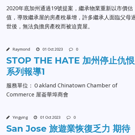
2020年底加州通過19號提案，繼承物業重新以市價估
值，導致繼承屋的房產稅暴增，許多繼承人面臨父母
世後，無法負擔房產稅而被迫賣屋。
Raymond
01 Oct 2023
0
STOP THE HATE 加州停止仇恨
系列報導1
服務單位：Ｏakland Chinatown Chamber of
Commerce 屋崙華埠商會
Yingying
01 Oct 2023
0
San Jose 旅遊業恢復乏力 期待