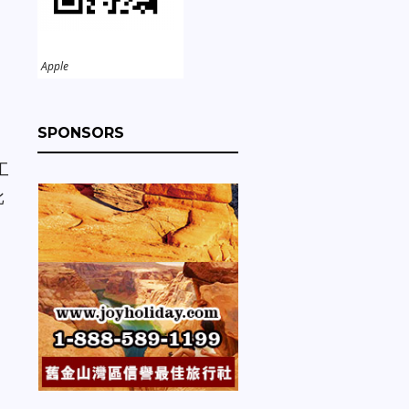
Apple
SPONSORS
工
批