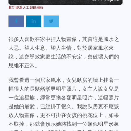
Powered By
GSpeech
很多人喜歡在家中挂人物畫像，其實這是風水之
大忌。望人生意、望人生情，對於居家風水來
說，這會導致家庭生活的不安定，會破壞人們的
思維不正常。
我曾看過一個居家風水，女兒臥房的墻上挂著一
幅很大的長髮鬍鬚男明星照片，女主人說女兒是
一位追星族，經常更換各類明星照片，這幅照片
是她的最愛，已經掛了很久。我說臥房裏不應該
放人物畫像，更不可掛在女孩的桃花位上，如果
不取掉，那就會預示她將找到一位類似明星形象