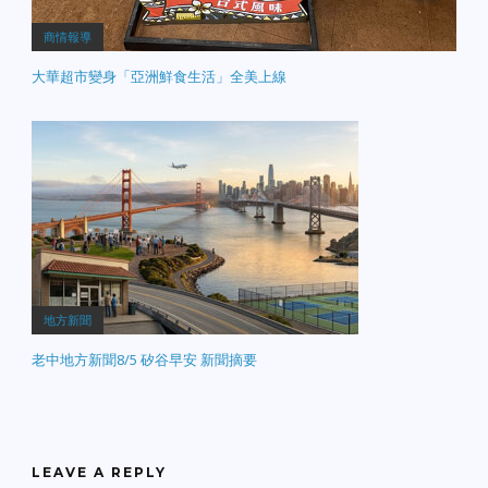
商情報導
大華超市變身「亞洲鮮食生活」全美上線
地方新聞
老中地方新聞8/5 矽谷早安 新聞摘要
LEAVE A REPLY