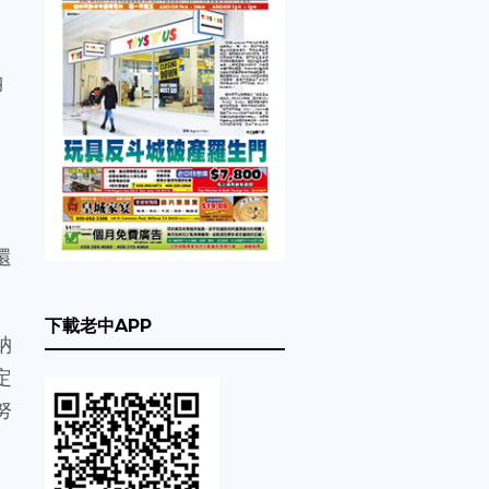
納
還
下載老中APP
納
定
努