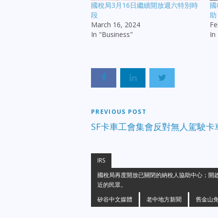
國稅局3月16日繼續開放週六特別時
國
段
助
March 16, 2024
Fe
In "Business"
In
PREVIOUS POST
SF卡車工會集會反對無人駕駛卡
IRS
國稅局再度開放已關閉的納稅人協助中心；開
近的民眾。
矽谷中文媒體
老中地方新聞
舊金山