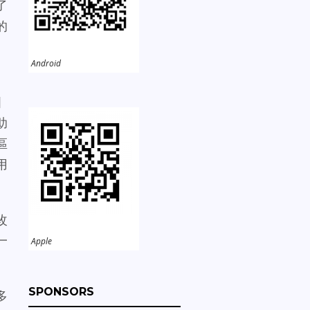
了
的
Android
國
助
區
用
改
一
Apple
SPONSORS
多