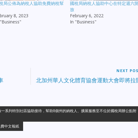
稅局公佈為納稅人協助免費納稅幫
國稅局納稅人協助中心在特定週六
放
bruary 8, 2023
February 6, 2022
 "Business"
In "Business"
NEXT PO
車
北加州華人文化體育協會運動大會即將拉
啟一系列特別社區協助接待，幫助8個州的納稅人、擴展服務至不位於國稅局辦公點附
免費中文報紙