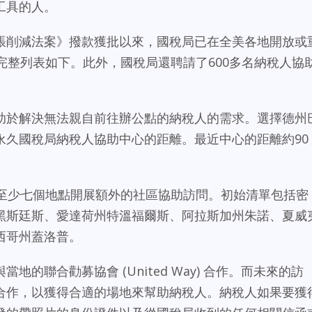
工具的人。
脹削減法案》撥款獲批以來，國稅局已在全美各地開放或
完整列表如下。此外，國稅局還聘請了600多名納稅人協
助於解決無法親自前往辦公點的納稅人的需求。選擇德州
永久國稅局納稅人協助中心的距離。最近中心的距離約90
在至少七個地點開展額外的社區協助訪問。初始清單包括密
黑斯廷斯、愛達荷州特溫福爾斯、阿拉斯加州朱諾、夏威
西哥州蓋洛普。
的聯合勸募協會 (United Way) 合作。而未來的訪
合作，以獲得合適的場地來幫助納稅人。納稅人如果要獲