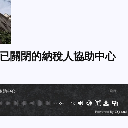
已關閉的納稅人協助中心
協助中心
剧目
:
-
-:--
1x
Powered By
GSpeech