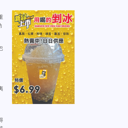
重
助
巴
夷
得