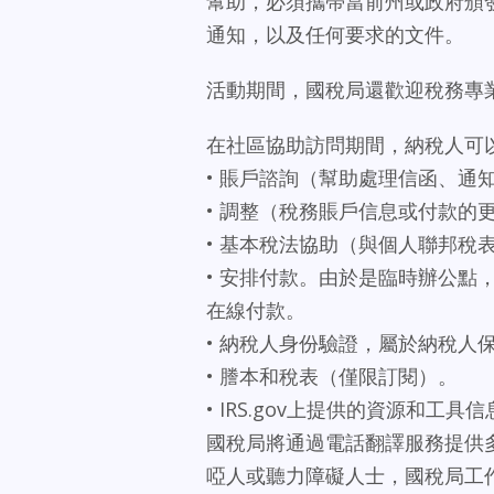
幫助，必須攜帶當前州或政府頒
通知，以及任何要求的文件。
活動期間，國稅局還歡迎稅務專
在社區協助訪問期間，納稅人可
• 賬戶諮詢（幫助處理信函、通
• 調整（稅務賬戶信息或付款的
• 基本稅法協助（與個人聯邦稅
• 安排付款。由於是臨時辦公
在線付款。
• 納稅人身份驗證，屬於納稅人保護
• 謄本和稅表（僅限訂閱）。
• IRS.gov上提供的資源和工具
國稅局將通過電話翻譯服務提供
啞人或聽力障礙人士，國稅局工