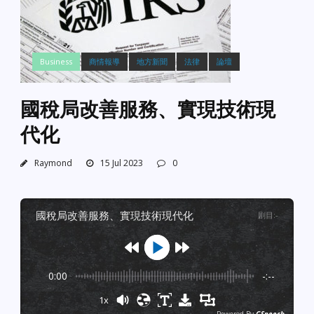
Business
商情報導
地方新聞
法律
論壇
國稅局改善服務、實現技術現
代化
Raymond
15 Jul 2023
0
國稅局改善服務、實現技術現代化
剧目
:
-
0:00
-:--
1x