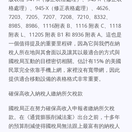
格處理）、945-X（修正表格處理）、4626、
7203、7205、7207、7208、7210、8332、
8985、8986、1116附表 B、1116 附表 C、1118
附表 L、1120S 附表 B1 和 8936 附表 A。這也是
一個值得提及的重要里程碑，因為它與我們在納
稅人所在地與其會面以及讓其以最適合的方式與
國稅局互動的目標密切相關。估計有15% 的美國
民眾完全依靠手機上網，家裡沒有寬帶網，因此
提供適合移動設備的表格格式非常重要。
確保高收入納稅人繳納所欠稅款
國稅局正在努力確保高收入申報者繳納所欠稅
款。在《通貨膨脹削減法案》出台之前，十多年
的預算削減使得國稅局無法跟上最富有的納稅人