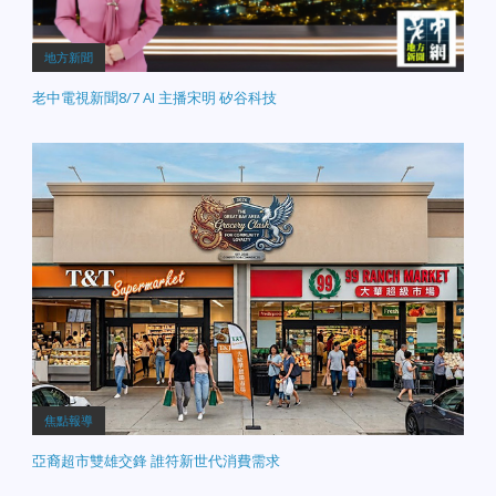
地方新聞
老中電視新聞8/7 AI 主播宋明 矽谷科技
焦點報導
亞裔超市雙雄交鋒 誰符新世代消費需求