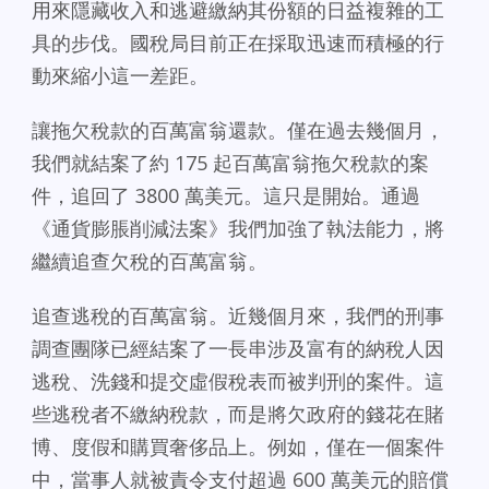
用來隱藏收入和逃避繳納其份額的日益複雜的工
具的步伐。國稅局目前正在採取迅速而積極的行
動來縮小這一差距。
讓拖欠稅款的百萬富翁還款。僅在過去幾個月，
我們就結案了約 175 起百萬富翁拖欠稅款的案
件，追回了 3800 萬美元。這只是開始。通過
《通貨膨脹削減法案》我們加強了執法能力，將
繼續追查欠稅的百萬富翁。
追查逃稅的百萬富翁。近幾個月來，我們的刑事
調查團隊已經結案了一長串涉及富有的納稅人因
逃稅、洗錢和提交虛假稅表而被判刑的案件。這
些逃稅者不繳納稅款，而是將欠政府的錢花在賭
博、度假和購買奢侈品上。例如，僅在一個案件
中，當事人就被責令支付超過 600 萬美元的賠償