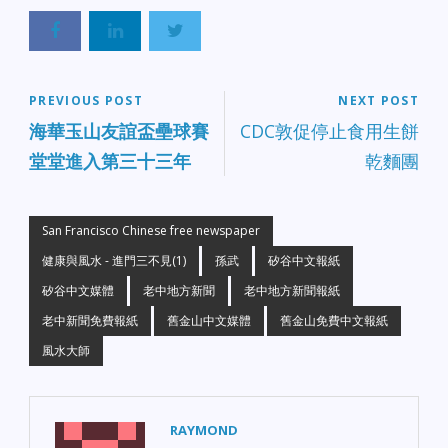
PREVIOUS POST
NEXT POST
海華玉山友誼盃壘球賽
CDC敦促停止食用生餅
堂堂進入第三十三年
乾麵團
San Francisco Chinese free newspaper
健康與風水 - 進門三不見(1)
孫武
矽谷中文報紙
矽谷中文媒體
老中地方新聞
老中地方新聞報紙
老中新聞免費報紙
舊金山中文媒體
舊金山免費中文報紙
風水大師
RAYMOND