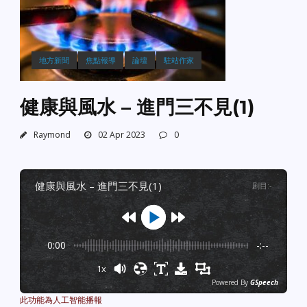
地方新聞
焦點報導
論壇
駐站作家
健康與風水 – 進門三不見(1)
Raymond
02 Apr 2023
0
健康與風水 – 進門三不見(1)
剧目
:
-
0:00
-:--
1x
Powered By
GSpeech