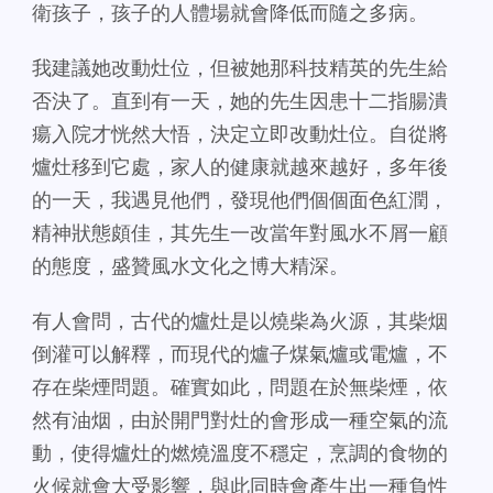
衛孩子，孩子的人體場就會降低而隨之多病。
我建議她改動灶位，但被她那科技精英的先生給
否決了。直到有一天，她的先生因患十二指腸潰
瘍入院才恍然大悟，決定立即改動灶位。自從將
爐灶移到它處，家人的健康就越來越好，多年後
的一天，我遇見他們，發現他們個個面色紅潤，
精神狀態頗佳，其先生一改當年對風水不屑一顧
的態度，盛贊風水文化之博大精深。
有人會問，古代的爐灶是以燒柴為火源，其柴烟
倒灌可以解釋，而現代的爐子煤氣爐或電爐，不
存在柴煙問題。確實如此，問題在於無柴煙，依
然有油烟，由於開門對灶的會形成一種空氣的流
動，使得爐灶的燃燒溫度不穩定，烹調的食物的
火候就會大受影響，與此同時會產生出一種負性