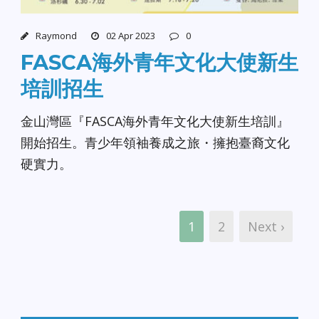
Raymond
02 Apr 2023
0
FASCA海外青年文化大使新生
培訓招生
金山灣區『FASCA海外青年文化大使新生培訓』
開始招生。青少年領袖養成之旅・擁抱臺裔文化
硬實力。
1
2
Next ›