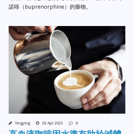
諾啡（buprenorphine）的藥物。
Yingying
02 Apr 2023
0