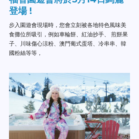
登場 !
步入園遊會現場時，您會立刻被各地特色風味美
食攤位所吸引，例如車輪餅、紅油抄手、 煎餅果
子、川味傷心涼粉、澳門葡式蛋塔、冷串串、韓
國粉絲等等，