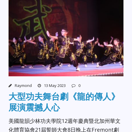
Raymond
13 May 2023
0
大型功夫舞台劇《龍的傳人》
展演震撼人心
美國龍韻少林功夫學院12週年慶典暨北加州華文
化體育協會21屆誓師大會8日晚上在Fremont劇