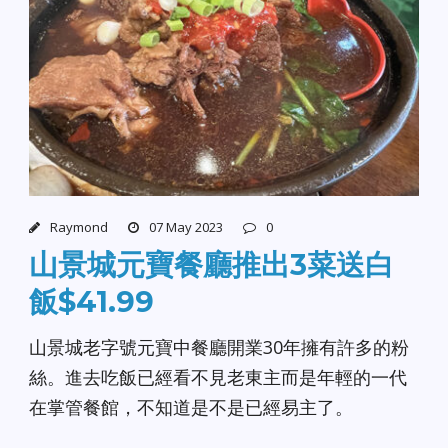
Raymond
07 May 2023
0
山景城元寶餐廳推出3菜送白
飯$41.99
山景城老字號元寶中餐廳開業30年擁有許多的粉
絲。進去吃飯已經看不見老東主而是年輕的一代
在掌管餐館，不知道是不是已經易主了。