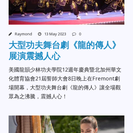
Raymond
13 May 2023
0
大型功夫舞台劇《龍的傳人》
展演震撼人心
美國龍韻少林功夫學院12週年慶典暨北加州華文
化體育協會21屆誓師大會8日晚上在Fremont劇
場開幕，大型功夫舞台劇《龍的傳人》讓全場觀
眾為之沸騰，震撼人心！