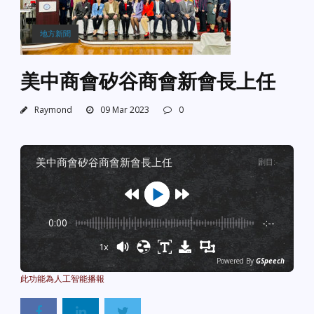
地方新聞
美中商會矽谷商會新會長上任
Raymond
09 Mar 2023
0
美中商會矽谷商會新會長上任
剧目
:
-
0:00
-:--
1x
Powered By
GSpeech