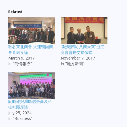
Related
矽谷東北商會 大連朝陽商
“凝聚鄉親 共商未來”浙江
會喜結良緣
商會會長交接儀式
March 9, 2017
November 7, 2017
In "商情報導"
In "地方新聞"
阮昭雄與灣區僑臺商及科
技社團座談
July 25, 2024
In "Business"