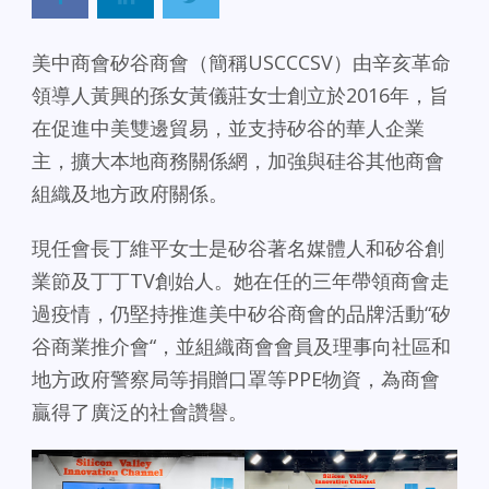
美中商會矽谷商會（簡稱USCCCSV）由辛亥革命
領導人黃興的孫女黃儀莊女士創立於2016年，旨
在促進中美雙邊貿易，並支持矽谷的華人企業
主，擴大本地商務關係網，加強與硅谷其他商會
組織及地方政府關係。
現任會長丁維平女士是矽谷著名媒體人和矽谷創
業節及丁丁TV創始人。她在任的三年帶領商會走
過疫情，仍堅持推進美中矽谷商會的品牌活動“矽
谷商業推介會“，並組織商會會員及理事向社區和
地方政府警察局等捐贈口罩等PPE物資，為商會
贏得了廣泛的社會讚譽。