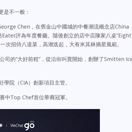
容更是不一般：
rge Chen，在舊金山中國城的中餐潮流概念店China
Eater評為年度餐廳。隨後創立的店中店陳家八桌“Eight
客人，一次招待八道菜，高潮迭起，大有米其林摘星風範。
公司的“大好前程”，從沿街叫賣開始，創辦了Smitten Ic
名的烹飪學院（CIA）創新項目主管。
賽中Top Chef首位華裔冠軍。