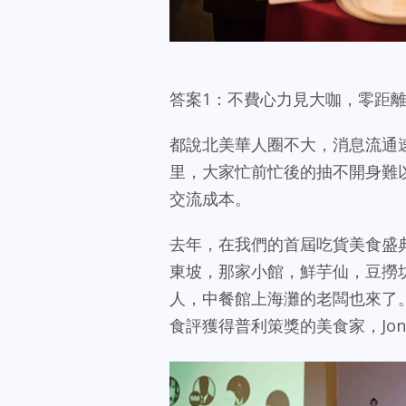
答案1：不費心力見大咖，零距
都說北美華人圈不大，消息流通
里，大家忙前忙後的抽不開身難
交流成本。
去年，在我們的首屆吃貨美食盛典，L
東坡，那家小館，鮮芋仙，豆撈
人，中餐館上海灘的老闆也來了。獵
食評獲得普利策獎的美食家，Jona