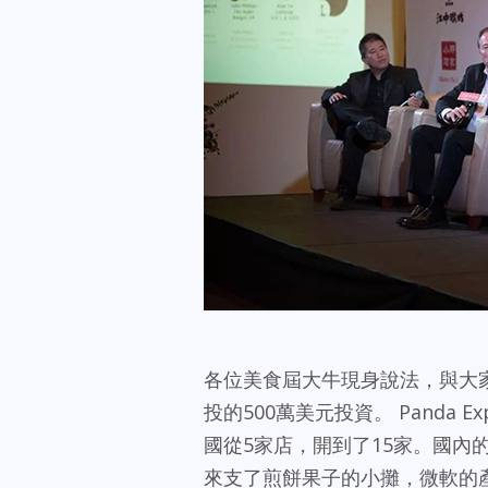
各位美食屆大牛現身說法，與大
投的500萬美元投資。 Panda
國從5家店，開到了15家。國內
來支了煎餅果子的小攤，微軟的