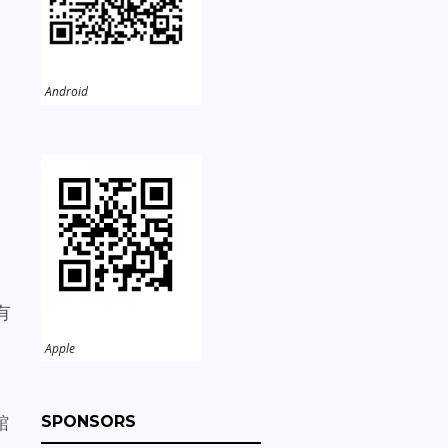
Android
有
Apple
館
SPONSORS