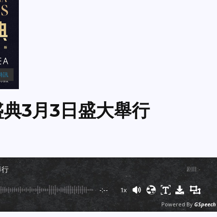
特訊
盛典3月3日盛大舉行
舉行
剧目
:
-
-:--
1x
Powered By
GSpeech