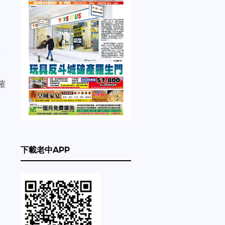
作
的
確
下載老中APP