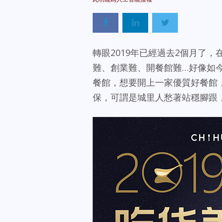
轉眼2019年已經過去2個月了
難、創業難、開餐館難…好像如今
餐館，想要開上一家優質好餐館
保，可謂是城里人愁著站穩腳跟