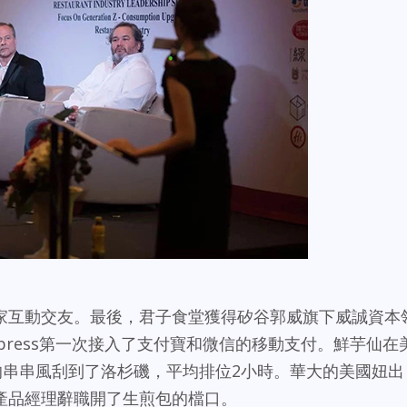
家互動交友。最後，君子食堂獲得矽谷郭威旗下威誠資本
 Express第一次接入了支付寶和微信的移動支付。鮮芋仙在
的串串風刮到了洛杉磯，平均排位2小時。華大的美國妞出
產品經理辭職開了生煎包的檔口。