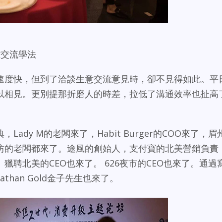
離交流學法
速度快，但到了洽談生意交流意見時，卻不見得如此。平
以相見。更別提那折磨人的時差，拉低了溝通效率也扯高
ady M的老闆來了，Habit Burger的COO來了，眉
坊的老闆都來了。途風的創始人，支付寶的北美營銷負責
聘北美的CEO也來了。 626夜市的CEO也來了。通過
than Gold金子先生也來了。