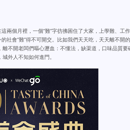
，在這兩個月裡，一個“難”字彷彿困住了大家，上學難、工
的社會“難”得不可開交。
比如我們天天吃，天天離不開
，離不開老闆們嘔心瀝血：不懂法，缺渠道，口味品質要
，城外人不知如何進門。