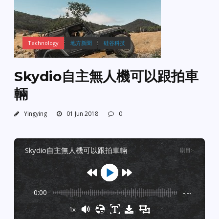
Technology
地方新聞
硅谷科技
Skydio自主無人機可以跟拍車
輛
Yingying
01 Jun 2018
0
skydio自主無人機可以跟拍車輛
剧目
:
-
0:00
-:--
1x