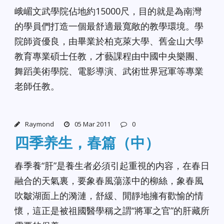
峨嵋文武學院佔地約15000尺，目的就是為南灣
的學員們打造一個最舒適最寬敞的教學環境。學
院師資優良，由畢業於柏克萊大學、舊金山大學
教育專業碩士任教，才藝課程由中國中央樂團、
舞蹈美術學院、電影導演、武術世界冠軍等專業
老師任教。
Raymond
05 Mar 2011
0
四季养生，春篇（中）
春季養“肝”是養生者必須引起重視的内容，在春日
融合的天氣裏，要象春風蕩漾中的柳絲，象春風
吹皺湖面上的漪漣，舒緩、閒靜地擁有歡愉的情
懷，這正是被祖國醫學稱之謂“將軍之官”的肝藏所