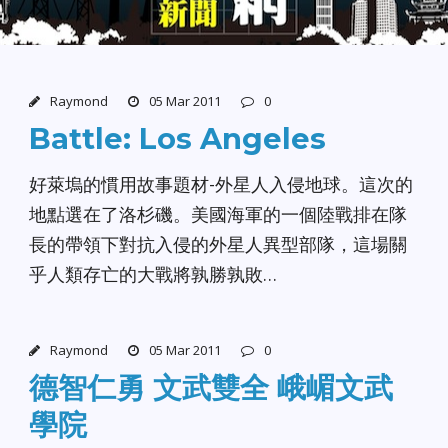
Raymond
05 Mar 2011
0
Battle: Los Angeles
好萊塢的慣用故事題材-外星人入侵地球。這次的
地點選在了洛杉磯。美國海軍的一個陸戰排在隊
長的帶領下對抗入侵的外星人異型部隊，這場關
乎人類存亡的大戰將孰勝孰敗…
Raymond
05 Mar 2011
0
德智仁勇 文武雙全 峨嵋文武
學院