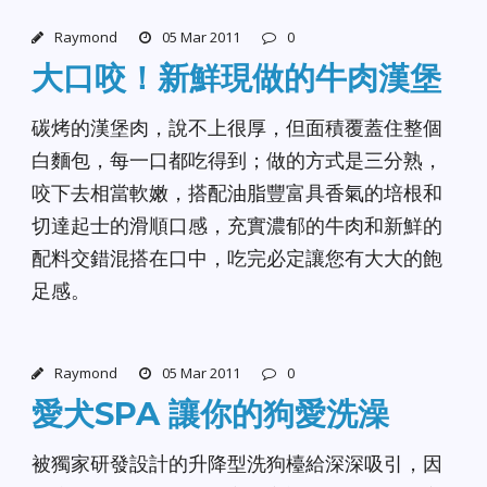
Raymond
05 Mar 2011
0
大口咬！新鮮現做的牛肉漢堡
碳烤的漢堡肉，說不上很厚，但面積覆蓋住整個
白麵包，每一口都吃得到；做的方式是三分熟，
咬下去相當軟嫩，搭配油脂豐富具香氣的培根和
切達起士的滑順口感，充實濃郁的牛肉和新鮮的
配料交錯混搭在口中，吃完必定讓您有大大的飽
足感。
Raymond
05 Mar 2011
0
愛犬SPA 讓你的狗愛洗澡
被獨家研發設計的升降型洗狗檯給深深吸引，因