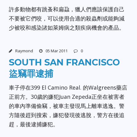
許多動物都有跳蚤和扁蝨，獵人們應該保護自己
不要被它們咬，可以使用合適的殺蟲劑或能夠減
少被咬和感染諸如萊姆病之類疾病機會的產品。
Raymond
05 Mar 2011
0
SOUTH SAN FRANCISCO
盜竊罪逮捕
車子停在399 El Camino Real. 的Walgreens藥店
正前方。30歲的嫌犯Juan Zepeda正坐在被害者
的車內準備偷竊，被車主發現馬上離車逃逸。警
方隨後趕到搜索，嫌犯發現後逃脫，警方在後追
趕，最後逮捕嫌犯。