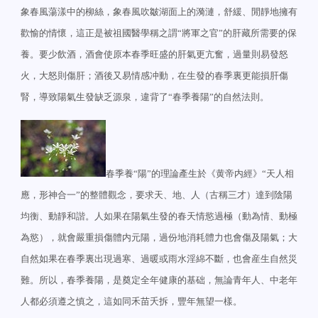
象春風蕩漾中的柳絲，象春風吹皺湖面上的漪漣，舒緩、閒靜地擁有
歡愉的情懷，這正是被祖國醫學稱之謂“將軍之官”的肝藏所需要的保
養。要少飲酒，酒會使原本春季旺盛的肝氣更亢奮，過量則易發怒
火，大怒則傷肝；酒後又易情感冲動，在生發的春季裏更能損肝傷
腎，導致陽氣生發缺乏源泉，違背了“春季養陽”的自然法則。
春季養“陽”的理論產生於《黄帝内經》“天人相
應，形神合一”的整體觀念，要求天、地、人（古稱三才）達到陰陽
均衡、動靜和諧。人如果在陽氣生發的春天情慾過極（動為情、動極
為慾），就會嚴重損傷體内元陽，過份地消耗體力也會傷及陽氣；大
自然如果在春季裏出現過寒、過暖或雨水淫綿不斷，也會産生自然災
難。所以，春季養陽，是奠定全年健康的基础，無論青年人、中老年
人都必須遵之慎之，這如同禾苗夭拆，豐年無望一樣。