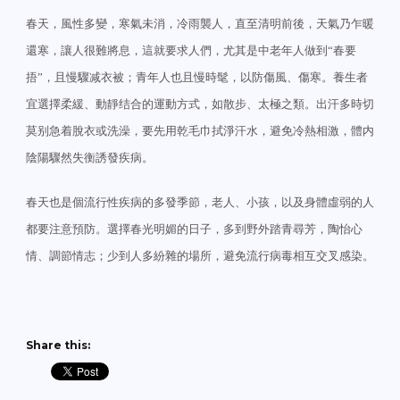
春天，風性多變，寒氣未消，冷雨襲人，直至清明前後，天氣乃乍暖
還寒，讓人很難將息，這就要求人們，尤其是中老年人做到“春要
捂”，且慢驟减衣被；青年人也且慢時髦，以防傷風、傷寒。養生者
宜選擇柔緩、動靜结合的運動方式，如散步、太極之類。出汗多時切
莫别急着脫衣或洗澡，要先用乾毛巾拭淨汗水，避免冷熱相激，體内
陰陽驟然失衡誘發疾病。
春天也是個流行性疾病的多發季節，老人、小孩，以及身體虛弱的人
都要注意預防。選擇春光明媚的日子，多到野外踏青尋芳，陶怡心
情、調節情志；少到人多紛雜的場所，避免流行病毒相互交叉感染。
Share this: