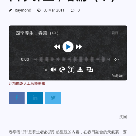
Raymond
05 Mar 2011
0
四季养生，春篇（中）
剧目
:
-
0:00
-:--
1x
Powered By
GSpeech
沈园
春季養“肝”是養生者必須引起重視的内容，在春日融合的天氣裏，要