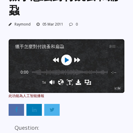
蝨
Raymond
05 Mar 2011
0
獵手怎麼對付跳蚤和扁蝨
剧目
:
-
0:00
-:--
1x
Powered By
GSpeech
Question: