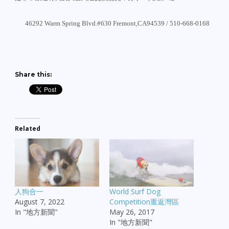
46292 Warm Spring Blvd.#630 Fremont,CA94539 / 510-668-0168
Share this:
Related
人狗合一
World Surf Dog
August 7, 2022
Competition重返灣區
In "地方新聞"
May 26, 2017
In "地方新聞"