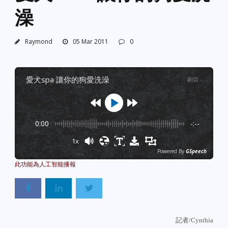
澡
Raymond
05 Mar 2011
0
愛犬spa 讓你的狗愛洗澡
剧目
:
-
0:00
-:--
1x
Powered By
GSpeech
記者
/Cynthia