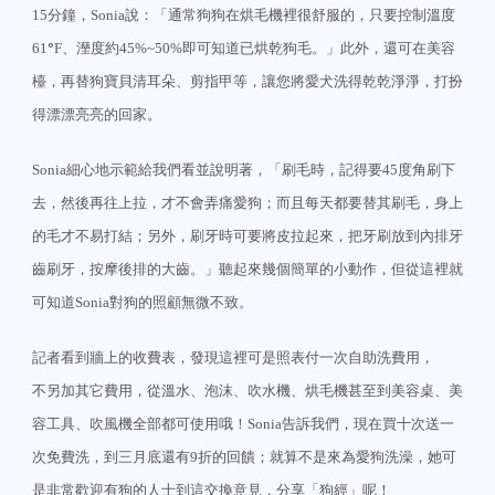
分鐘，
說：「通常狗狗在烘毛機裡很舒服的，只要控制溫度
15
Sonia
°
、溼度約
即可知道已烘乾狗毛。」此外，還可在美容
61
F
45%~50%
檯，再替狗寶貝清耳朵、剪指甲等，讓您將愛犬洗得乾乾淨淨，打扮
得漂漂亮亮的回家。
細心地示範給我們看並說明著，「刷毛時，記得要
度角刷下
Sonia
45
去，然後再往上拉，才不會弄痛愛狗；而且每天都要替其刷毛，身上
的毛才不易打結；另外，刷牙時可要將皮拉起來，把牙刷放到內排牙
齒刷牙，按摩後排的大齒。」聽起來幾個簡單的小動作，但從這裡就
可知道
對狗的照顧無微不致。
Sonia
記者看到牆上的收費表，發現這裡可是照表付一次自助洗費用，
不另加其它費用，從溫水、泡沫、吹水機、烘毛機甚至到美容桌、美
容工具、吹風機全部都可使用哦！
告訴我們，現在買十次送一
Sonia
次免費洗，到三月底還有
折的回饋；就算不是來為愛狗洗澡，她可
9
是非常歡迎有狗的人士到這交換意見，分享「狗經」呢！