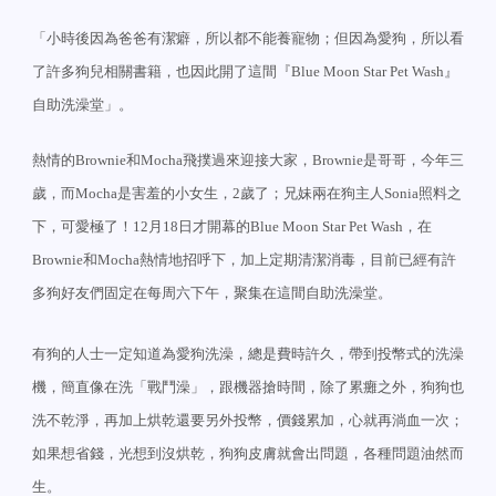
「小時後因為爸爸有潔癖，所以都不能養寵物；但因為愛狗，所以看
了許多狗兒相關書籍，也因此開了這間『
』
Blue Moon Star Pet Wash
自助洗澡堂」。
熱情的
和
飛撲過來迎接大家，
是哥哥，今年三
Brownie
Mocha
Brownie
歲，而
是害羞的小女生，
歲了；兄妹兩在狗主人
照料之
Mocha
2
Sonia
下，可愛極了！
月
日才開幕的
，在
12
18
Blue Moon Star Pet Wash
和
熱情地招呼下，加上定期清潔消毒，目前已經有許
Brownie
Mocha
多狗好友們固定在每周六下午，聚集在這間自助洗澡堂。
有狗的人士一定知道為愛狗洗澡，總是費時許久，帶到投幣式的洗澡
機，簡直像在洗「戰鬥澡」，跟機器搶時間，除了累癱之外，狗狗也
洗不乾淨，再加上烘乾還要另外投幣，價錢累加，心就再淌血一次；
如果想省錢，光想到沒烘乾，狗狗皮膚就會出問題，各種問題油然而
生。