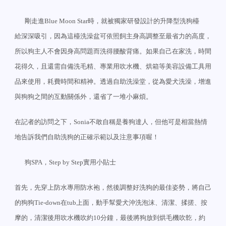
剛走進
時，就被獨家研發設計的升降型洗狗檯
Blue Moon Star
給深深吸引，因為這檯洗澡盆可依照飼主身高調整至最省力的高度，
所以狗主人不會因身高問題而洗得腰酸背痛。如果自己在家洗，時間
花得久，且還需自備洗毛精、專業用吹水機、烘箱等美容設備工具用
品來使用，耗費時間和精神。透過自助洗澡堂，從為愛犬洗澡，增進
與狗狗之間的互動關係外，還省了一堆小麻煩。
在記者的訪問之下，
不敢自稱是養狗達人，但他可是相當熱情
Sonia
地告訴我們自助洗狗的正確示範以及注意事項喔！
狗
，
實用小貼士
SPA
Step by Step
首先，先穿上防水專用防水袍，然後調整好洗狗的最佳姿勢，將自己
的狗狗
在
上面，動手幫愛犬沖洗泡沫、清潔、揉搓、按
Tie-down
tub
摩的，清潔後用吹水機吹約
分鐘，最後將狗放到烘毛機吹亁，約
10