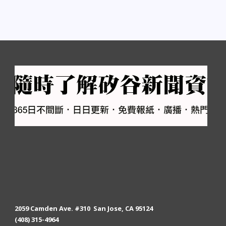
2059 Camden Ave. #310 San Jose, CA 95124
(408) 315-4964