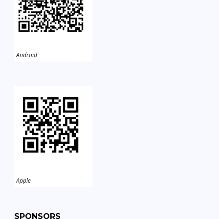
Android
Apple
SPONSORS